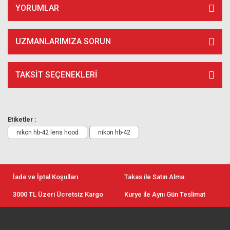
YORUMLAR
UZMANLARIMIZA SORUN
TAKSIT SEÇENEKLERI
Etiketler :
nikon hb-42 lens hood
nikon hb-42
İade ve İptal Koşulları
Takas ile Satın Alma
3000 TL Üzeri Ücretsiz Kargo
Kurye ile Aynı Gün Teslimat