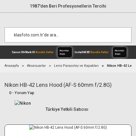
1987'den Beri Profesyonellerin Tercihi
Anasayfa
Aksesuarlar
Lens Parasoley ve Kapakları
Nikon HB-42 Lens
Nikon HB-42 Lens Hood (AF-S 60mm f/2.8G)
Alışverişe
Canon R6 Mark III
Bundle Setler
Inst
Başla
0 - Yorum Yap
Türkiye Yetkili Satıcısı