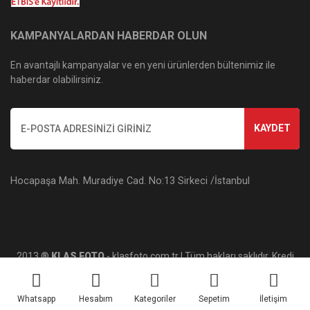
KAMPANYALARDAN HABERDAR OLUN
En avantajlı kampanyalar ve en yeni ürünlerden bültenimiz ile
haberdar olabilirsiniz.
KAYDET
Hocapaşa Mah. Muradiye Cad. No:13 Sirkeci /İstanbul
2013 ®
KLAS FOTO
- klasfoto.com.tr | Tüm hakları saklıdır. Kredi
kartı bilgileriniz 256bit SSL sertifikası ile korunmaktadır.
Whatsapp
Hesabım
Kategoriler
Sepetim
İletişim
ile
ideasoft
e-