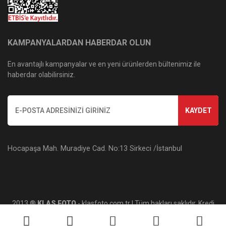
KAMPANYALARDAN HABERDAR OLUN
En avantajlı kampanyalar ve en yeni ürünlerden bültenimiz ile
haberdar olabilirsiniz.
KAYDET
Hocapaşa Mah. Muradiye Cad. No:13 Sirkeci /İstanbul
2013 ®
KLAS FOTO
- klasfoto.com.tr | Tüm hakları saklıdır. Kredi
kartı bilgileriniz 256bit SSL sertifikası ile korunmaktadır.