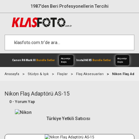
1987'den Beri Profesyonellerin Tercihi
Anasayfa
Stüdyo & Işık
Flaşlar
Flaş Aksesuarları
Nikon Flaş Adap
Nikon Flaş Adaptörü AS-15
Alışverişe
Canon R6 Mark III
Bundle Setler
Inst
0 - Yorum Yap
Başla
Türkiye Yetkili Satıcısı