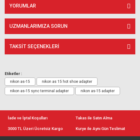
YORUMLAR
UZMANLARIMIZA SORUN
TAKSIT SEÇENEKLERI
Etiketler :
nikon as-15
nikon as 15 hot shoe adapter
nikon as-15 sync terminal adapter
nikon as-15 adapter
İade ve İptal Koşulları
Takas ile Satın Alma
3000 TL Üzeri Ücretsiz Kargo
Kurye ile Aynı Gün Teslimat