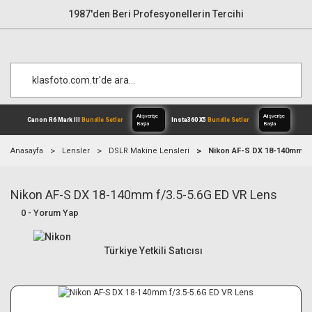
1987'den Beri Profesyonellerin Tercihi
Anasayfa
Lensler
DSLR Makine Lensleri
Nikon AF-S DX 18-140mm f/
Nikon AF-S DX 18-140mm f/3.5-5.6G ED VR Lens
Alışverişe
Canon R6 Mark III
Bundle Setler
Inst
Başla
0 - Yorum Yap
Türkiye Yetkili Satıcısı