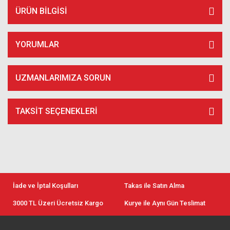
ÜRÜN BILGISI
YORUMLAR
UZMANLARIMIZA SORUN
TAKSIT SEÇENEKLERI
İade ve İptal Koşulları
Takas ile Satın Alma
3000 TL Üzeri Ücretsiz Kargo
Kurye ile Aynı Gün Teslimat