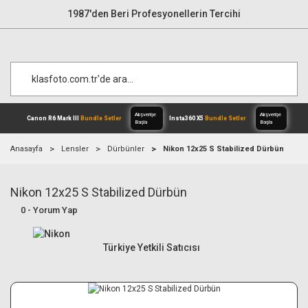
1987'den Beri Profesyonellerin Tercihi
Anasayfa
Lensler
Dürbünler
Nikon 12x25 S Stabilized Dürbün
Nikon 12x25 S Stabilized Dürbün
Alışverişe
Canon R6 Mark III
Bundle Setler
Inst
Başla
0 - Yorum Yap
Türkiye Yetkili Satıcısı