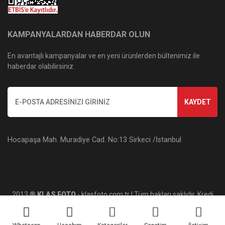
KAMPANYALARDAN HABERDAR OLUN
En avantajlı kampanyalar ve en yeni ürünlerden bültenimiz ile
haberdar olabilirsiniz.
KAYDET
Hocapaşa Mah. Muradiye Cad. No:13 Sirkeci /İstanbul
2013 ®
KLAS FOTO
- klasfoto.com.tr | Tüm hakları saklıdır. Kredi
kartı bilgileriniz 256bit SSL sertifikası ile korunmaktadır.