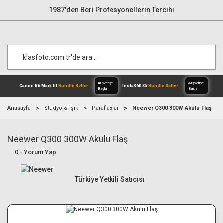
1987'den Beri Profesyonellerin Tercihi
Anasayfa
Stüdyo & Işık
Paraflaşlar
Neewer Q300 300W Akülü Flaş
Neewer Q300 300W Akülü Flaş
Alışverişe
Canon R6 Mark III
Bundle Setler
Inst
Başla
0 - Yorum Yap
Türkiye Yetkili Satıcısı