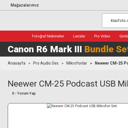
Mağazalarımız
Fotoğraf Makineleri
Lensler
Pro Video
Gimba
Canon R6 Mark III
Bundle Se
Anasayfa
Pro Audio Ses
Mikrofonlar
Neewer CM-25 Po
Neewer CM-25 Podcast USB Mik
0 - Yorum Yap