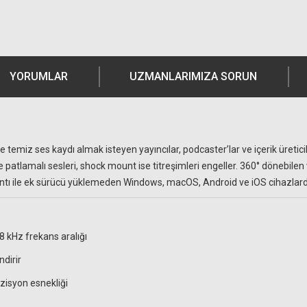
YORUMLAR
UZMANLARIMIZA SORUN
emiz ses kaydı almak isteyen yayıncılar, podcaster’lar ve içerik üretici
 patlamalı sesleri, shock mount ise titreşimleri engeller. 360° dönebile
ntı ile ek sürücü yüklemeden Windows, macOS, Android ve iOS cihazlard
8 kHz frekans aralığı
ndirir
isyon esnekliği