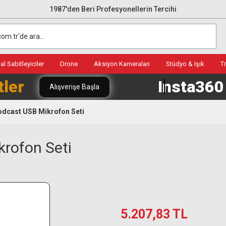
1987'den Beri Profesyonellerin Tercihi
l Sabitleyiciler
Drone
Aksiyon Kameraları
Stüdyo & Işık
T
tler
Insta36
Alışverişe Başla
dcast USB Mikrofon Seti
rofon Seti
5.207,83 TL