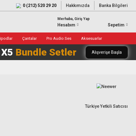
0 (212) 520 29 20
Hakkımızda
Banka Bilgileri
Merhaba, Giriş Yap
Hesabım
Sepetim
ripodlar
Çantalar
Pro Audio Ses
Aksesuarlar
0 X5
Bundle Setler
Alışverişe Başla
Türkiye Yetkili Satıcısı