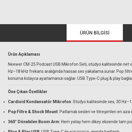
ÜRÜN BILGISI
Ürün Açıklaması
Neewer CM-25 Podcast USB Mikrofon Seti, stüdyo kalitesinde net ve t
Hz–18 kHz frekans aralığında hassas ses yakalama sunar. Pop filtre
konuma kolayca ayarlamanızı sağlar. USB Type-C plug & play bağla
Öne Çıkan Özellikler
Cardioid Kondansatör Mikrofon
: Stüdyo kalitesinde ses, 30 Hz–1
Pop Filtre & Shock Mount
: Patlamalı sesleri ve titreşimleri en aza i
360° Dönebilen Boom Arm
: Hem yatay hem dikey eksende tam poz
Plug & Play USB
: USB Type-C ile sürücüsüz, anında bağlantı