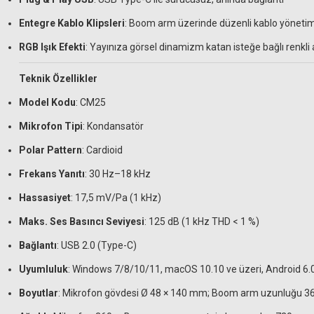
Entegre Kablo Klipsleri
: Boom arm üzerinde düzenli kablo yönetim
RGB Işık Efekti
: Yayınıza görsel dinamizm katan isteğe bağlı renkli
Teknik Özellikler
Model Kodu
: CM25
Mikrofon Tipi
: Kondansatör
Polar Pattern
: Cardioid
Frekans Yanıtı
: 30 Hz–18 kHz
Hassasiyet
: 17,5 mV/Pa (1 kHz)
Maks. Ses Basıncı Seviyesi
: 125 dB (1 kHz THD < 1 %)
Bağlantı
: USB 2.0 (Type-C)
Uyumluluk
: Windows 7/8/10/11, macOS 10.10 ve üzeri, Android 6.0 
Boyutlar
: Mikrofon gövdesi Ø 48 × 140 mm; Boom arm uzunluğu 