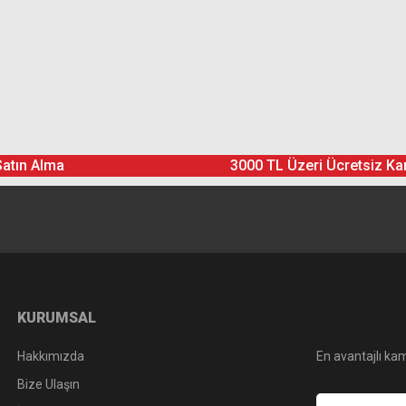
Ürün hakkında henüz soru sorulmamış.
Bu ürüne yorum yapın! Puan Kazanın
Satın Alma
3000 TL Üzeri Ücretsiz Ka
Yorum Yaz
Soru Sor
KURUMSAL
Hakkımızda
En avantajlı kam
Bize Ulaşın