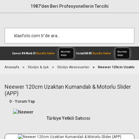
1987'den Beri Profesyonellerin Tercihi
Anasayfa
Stüdyo & Işık
Stüdyo Aksesuarları
Neewer 120cm Uzaktan K
Neewer 120cm Uzaktan Kumandalı & Motorlu Slider
Alışverişe
Canon R6 Mark III
Bundle Setler
Inst
Başla
(APP)
0 - Yorum Yap
Türkiye Yetkili Satıcısı