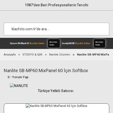
1987'den Beri Profesyonellerin Tercihi
Anasayfa
STÜDYO & IŞIK
Nanlite Ürünleri
Nanlite SB-MP60 MixPanel 
Nanlite SB-MP60 MixPanel 60 İçin Softbox
Alışverişe
Canon R6 Mark III
Bundle Setler
Inst
Başla
0 - Yorum Yap
Türkiye Yetkili Satıcısı