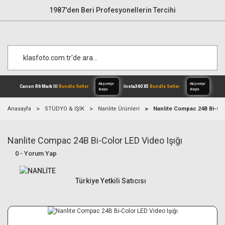
1987'den Beri Profesyonellerin Tercihi
Anasayfa
STÜDYO & IŞIK
Nanlite Ürünleri
Nanlite Compac 24B Bi-Colo
Nanlite Compac 24B Bi-Color LED Video Işığı
Alışverişe
Canon R6 Mark III
Bundle Setler
Inst
Başla
0 - Yorum Yap
Türkiye Yetkili Satıcısı