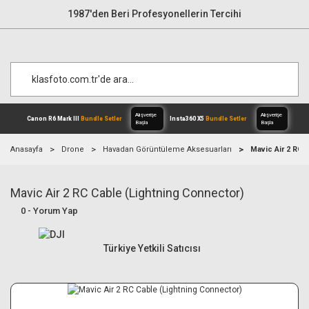
1987'den Beri Profesyonellerin Tercihi
Anasayfa
Drone
Havadan Görüntüleme Aksesuarları
Mavic Air 2 RC 
Mavic Air 2 RC Cable (Lightning Connector)
Alışverişe
Canon R6 Mark III
Bundle Setler
Inst
Başla
0 - Yorum Yap
Türkiye Yetkili Satıcısı