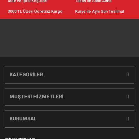
İade ve İptal Koşulları
Takas ile Satın Alma
3000 TL Üzeri Ücretsiz Kargo
Kurye ile Aynı Gün Teslimat
KATEGORİLER
MÜŞTERİ HİZMETLERİ
KURUMSAL