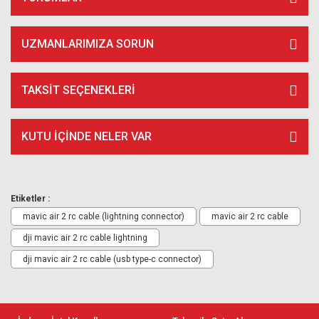
UZMANLARIMIZA SORUN
TAKSIT SEÇENEKLERI
KUTU İÇİNDE NELER VAR
Etiketler :
mavic air 2 rc cable (lightning connector)
mavic air 2 rc cable
dji mavic air 2 rc cable lightning
dji mavic air 2 rc cable (usb type-c connector)