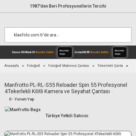
1987'den Beri Profesyonellerin Tercihi
Anasayfa
Fotoğraf
Fotoğraf Makinesi Çantası
Tekerlekli Çanta
Ma
Manfrotto PL-RL-S55 Reloader Spin 55 Profesyonel
Alışverişe
Canon R6 Mark III
Bundle Setler
Inst
Başla
4Tekerlekli Kilitli Kamera ve Seyahat Çantası
0 - Yorum Yap
Türkiye Yetkili Satıcısı