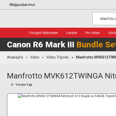
Mağazalarımız
Fotoğraf Makineleri
Lensler
Pro Video
Gimba
Canon R6 Mark III
Bundle Se
Anasayfa
Video
Video Tripodu
Manfrotto MVK612TWINGA
Manfrotto MVK612TWINGA Nitrot
0 - Yorum Yap