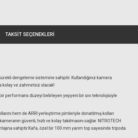
TAKSIT SEÇENEKLERI
rekli dengeleme sistemine sahiptir. Kullandığınız kamera
ha kolay ve zahmetsiz olacak!
ir performans düzeyi belirleyen yepyeni bir sıvı teknolojisiyle
larını hem de ARRI yerleştirme pimleriyle donatılmış kolları
, kameranın güvenli, hızlı ve kolay takılmasını sağlar. NITROTECH
montajına sahiptir.Kafa, özel bir 100 mm yarım top sayesinde tripoda