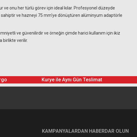
 ve onu her türlü görev için ideal kılar. Profesyonel düzeyde
ye sahiptir ve hazneyi 75 mm'ye dönüştüren alüminyum adaptörle
mniyetli ve güvenilirdir ve örneğin çimde harici kullanım için ikiz
irlikte verilir.
rgo
Kurye ile Aynı Gün Teslimat
KAMPANYALARDAN HABERDAR OLUN