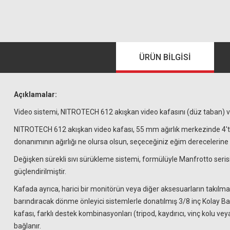
ÜRÜN BILGISI
Açıklamalar:
Video sistemi, NITROTECH 612 akışkan video kafasını (düz taban) v
NITROTECH 612 akışkan video kafası, 55 mm ağırlık merkezinde 4't
donanımının ağırlığı ne olursa olsun, seçeceğiniz eğim derecelerine
Değişken sürekli sıvı sürükleme sistemi, formülüyle Manfrotto serisin
güçlendirilmiştir.
Kafada ayrıca, harici bir monitörün veya diğer aksesuarların takılm
barındıracak dönme önleyici sistemlerle donatılmış 3/8 inç Kolay Bağ
kafası, farklı destek kombinasyonları (tripod, kaydırıcı, vinç kolu v
bağlanır.