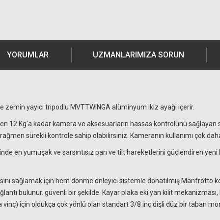
YORUMLAR
UZMANLARIMIZA SORUN
e zemin yayıcı tripodlu MVTTWINGA alüminyum ikiz ayağı içerir.
en 12 Kg'a kadar kamera ve aksesuarların hassas kontrolünü sağlayan sü
 rağmen sürekli kontrole sahip olabilirsiniz. Kameranın kullanımı çok da
de en yumuşak ve sarsıntısız pan ve tilt hareketlerini güçlendiren yeni b
asını sağlamak için hem dönme önleyici sistemle donatılmış Manfrotto kol
lantı bulunur. güvenli bir şekilde. Kayar plaka eki yan kilit mekanizması
eya vinç) için oldukça çok yönlü olan standart 3/8 inç dişli düz bir taban 