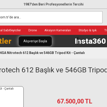
1987'den Beri Profesyonellerin Tercihi
l Sabitleyiciler
Drone
Aksiyon Kameraları
Stüdyo & Işık
T
tler
Insta36
Alışverişe Başla
 Nitrotech 612 Başlık ve 546GB Tripod Kit - Çantalı
ech 612 Başlık ve 546GB Tripod K
67.500,00 TL