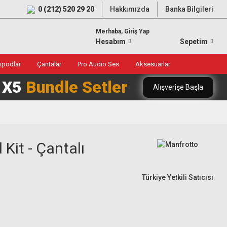
0 (212) 520 29 20
Hakkımızda
Banka Bilgileri
Merhaba, Giriş Yap
Hesabım
Sepetim
ripodlar
Çantalar
Pro Audio Ses
Aksesuarlar
0 X5
Bundle Setler
Alışverişe Başla
it - Çantalı
Türkiye Yetkili Satıcısı