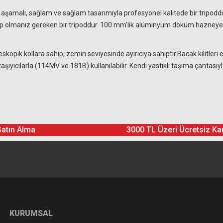
şamalı, sağlam ve sağlam tasarımıyla profesyonel kalitede bir tripoddur
sahip olmanız gereken bir tripoddur. 100 mm'lik alüminyum döküm hazne
kopik kollara sahip, zemin seviyesinde ayırıcıya sahiptir.Bacak kilitleri e
şıyıcılarla (114MV ve 181B) kullanılabilir. Kendi yastıklı taşıma çantasıyla b
Ürün hakkında henüz soru sorulmamış.
Bu ürüne yorum yapın! Puan Kazanın
Satın Alma
3000 TL Üzeri Ücretsiz Ka
Yorum Yaz
Soru Sor
KURUMSAL