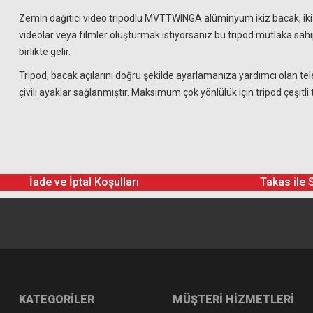
Zemin dağıtıcı video tripodlu MVTTWINGA alüminyum ikiz bacak, iki a
videolar veya filmler oluşturmak istiyorsanız bu tripod mutlaka 
birlikte gelir.
Tripod, bacak açılarını doğru şekilde ayarlamanıza yardımcı olan teles
çivili ayaklar sağlanmıştır. Maksimum çok yönlülük için tripod çeşitli ta
İade ve İptal Koşulları
Takas ile 
KATEGORİLER
MÜŞTERİ HİZMETLERİ