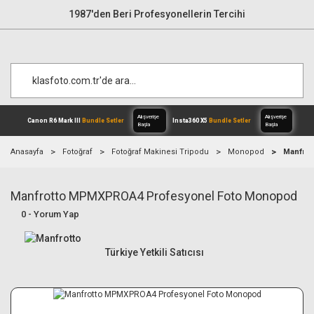
1987'den Beri Profesyonellerin Tercihi
Anasayfa
Fotoğraf
Fotoğraf Makinesi Tripodu
Monopod
Manfro
Manfrotto MPMXPROA4 Profesyonel Foto Monopod
Alışverişe
Canon R6 Mark III
Bundle Setler
Inst
Başla
0 - Yorum Yap
Türkiye Yetkili Satıcısı