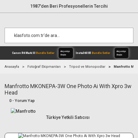
1987'den Beri Profesyonellerin Tercihi
Anasayfa
Fotoğraf Ekipmanları
Tripod ve Monopodlar
Manfrotto MKO
Manfrotto MKONEPA-3W One Photo Ai With Xpro 3w
Alışverişe
Canon R6 Mark III
Bundle Setler
Inst
Başla
Head
0 - Yorum Yap
Türkiye Yetkili Satıcısı