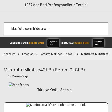
1987'den Beri Profesyonellerin Tercihi
Anasayfa
Fotoğraf
Fotoğraf Makinesi Tripodu
Manfrotto Mkbfrtc4Gt-
Manfrotto Mkbfrtc4Gt-Bh Befree Gt Cf Bk
Alışverişe
Canon R6 Mark III
Bundle Setler
Inst
Başla
0 - Yorum Yap
Türkiye Yetkili Satıcısı