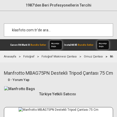
1987'den Beri Profesyonellerin Tercihi
Anasayfa
Fotoğraf
Fotoğraf Makinesi Çantası
Omuz Çantası
Manf
Manfrotto MBAG75PN Destekli Tripod Çantası 75 Cm
Alışverişe
Canon R6 Mark III
Bundle Setler
Inst
Başla
0 - Yorum Yap
Türkiye Yetkili Satıcısı