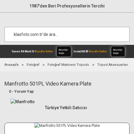
1987'den Beri Profesyonellerin Tercihi
Anasayfa
Fotoğraf
Fotoğraf Makinesi Tripodu
Tripod Aksesuarları
Manfrotto 501PL Video Kamera Plate
Alışverişe
Canon R6 Mark III
Bundle Setler
Inst
Başla
0 - Yorum Yap
Türkiye Yetkili Satıcısı