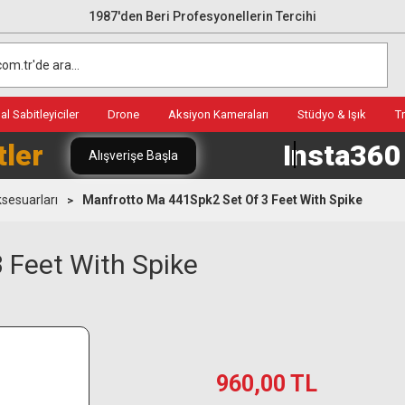
1987'den Beri Profesyonellerin Tercihi
l Sabitleyiciler
Drone
Aksiyon Kameraları
Stüdyo & Işık
T
tler
Insta36
Alışverişe Başla
sesuarları
Manfrotto Ma 441Spk2 Set Of 3 Feet With Spike
 Feet With Spike
960,00 TL