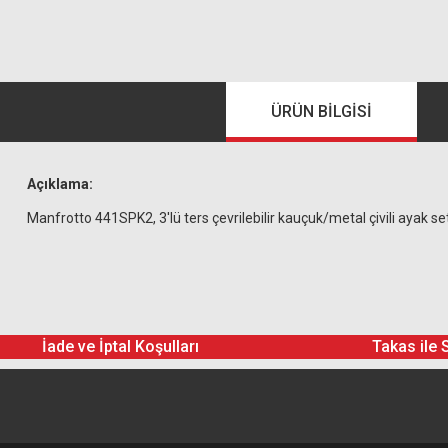
ÜRÜN BILGISI
Açıklama:
Manfrotto 441SPK2, 3'lü ters çevrilebilir kauçuk/metal çivili ayak se
İade ve İptal Koşulları
Takas ile 