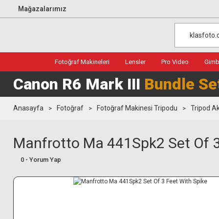
Mağazalarımız
Fotoğraf Makineleri
Lensler
Pro Video
Gimba
Canon R6 Mark III
Bundle Se
Anasayfa
Fotoğraf
Fotoğraf Makinesi Tripodu
Tripod Ak
Manfrotto Ma 441Spk2 Set Of 3
0 - Yorum Yap