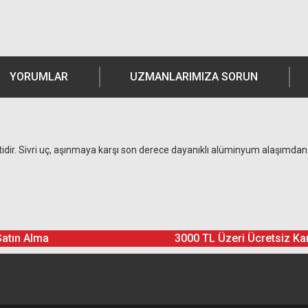
YORUMLAR
UZMANLARIMIZA SORUN
tidir. Sivri uç, aşınmaya karşı son derece dayanıklı alüminyum alaşımdan 
Ürün hakkında henüz soru sorulmamış.
Bu ürüne yorum yapın! Puan Kazanın
Satın Alma
3000 TL Üzeri Ücretsiz Ka
Yorum Yaz
Soru Sor