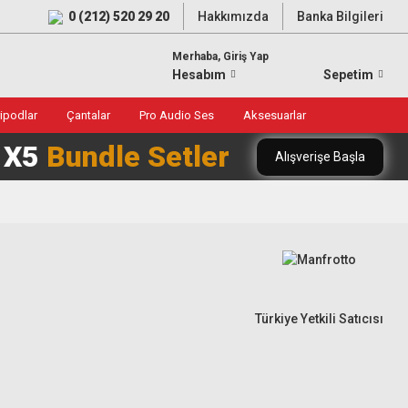
0 (212) 520 29 20
Hakkımızda
Banka Bilgileri
Merhaba, Giriş Yap
Hesabım
Sepetim
ripodlar
Çantalar
Pro Audio Ses
Aksesuarlar
0 X5
Bundle Setler
Alışverişe Başla
Türkiye Yetkili Satıcısı