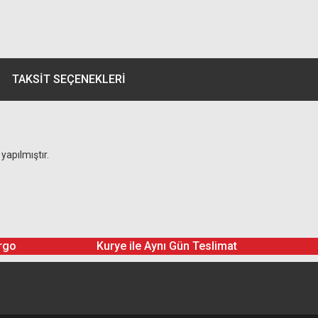
TAKSIT SEÇENEKLERI
yapılmıştır.
rgo
Kurye ile Aynı Gün Teslimat