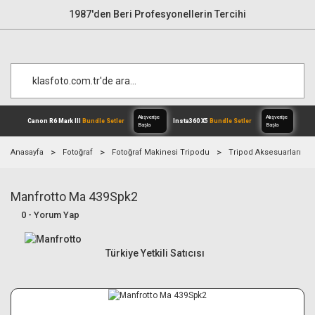
1987'den Beri Profesyonellerin Tercihi
Anasayfa
Fotoğraf
Fotoğraf Makinesi Tripodu
Tripod Aksesuarları
Manfrotto Ma 439Spk2
Alışverişe
Canon R6 Mark III
Bundle Setler
Inst
Başla
0 - Yorum Yap
Türkiye Yetkili Satıcısı