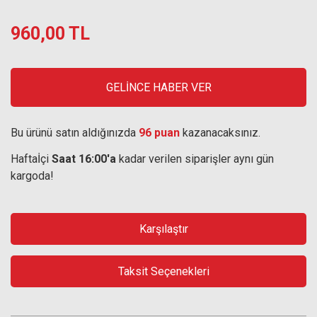
960,00 TL
GELİNCE HABER VER
Bu ürünü satın aldığınızda
96 puan
kazanacaksınız.
Haftaİçi
Saat 16:00'a
kadar verilen siparişler aynı gün
kargoda!
Karşılaştır
Taksit Seçenekleri