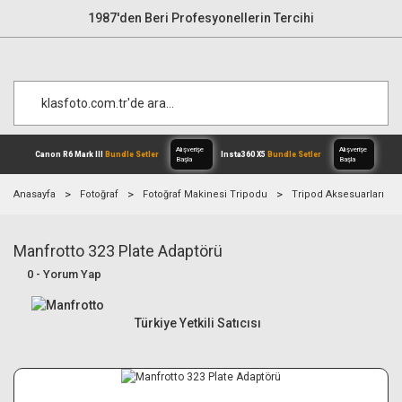
1987'den Beri Profesyonellerin Tercihi
Anasayfa
Fotoğraf
Fotoğraf Makinesi Tripodu
Tripod Aksesuarları
Manfrotto 323 Plate Adaptörü
Alışverişe
Canon R6 Mark III
Bundle Setler
Inst
Başla
0 - Yorum Yap
Türkiye Yetkili Satıcısı