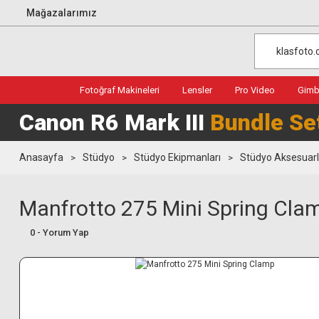
Mağazalarımız
Fotoğraf Makineleri
Lensler
Pro Video
Gimba
Canon R6 Mark III
Bundle Se
Anasayfa
Stüdyo
Stüdyo Ekipmanları
Stüdyo Aksesuarl
Manfrotto 275 Mini Spring Cla
0 - Yorum Yap