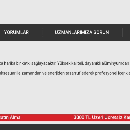
YORUMLAR
UZMANLARIMIZA SORUN
 harika bir katkı sağlayacaktır. Yüksek kaliteli, dayanıklı alüminyumdan ür
u aksesuar ile zamandan ve enerjiden tasarruf ederek profesyonel içerikle
Ürün hakkında henüz soru sorulmamış.
Bu ürüne yorum yapın! Puan Kazanın
Satın Alma
3000 TL Üzeri Ücretsiz Ka
Yorum Yaz
Soru Sor