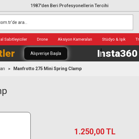
1987'den Beri Profesyonellerin Tercihi
l Sabitleyiciler
Drone
Aksiyon Kameraları
Stüdyo & Işık
T
tler
Insta36
Alışverişe Başla
arı
Manfrotto 275 Mini Spring Clamp
mp
1.250,00 TL