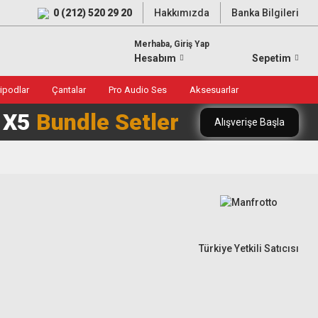
0 (212) 520 29 20
Hakkımızda
Banka Bilgileri
Merhaba, Giriş Yap
Hesabım
Sepetim
ripodlar
Çantalar
Pro Audio Ses
Aksesuarlar
0 X5
Bundle Setler
Alışverişe Başla
Türkiye Yetkili Satıcısı