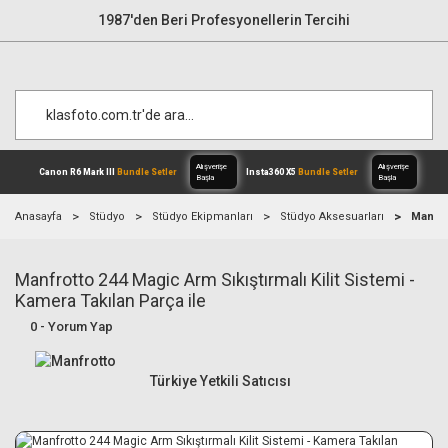
1987'den Beri Profesyonellerin Tercihi
Anasayfa
Stüdyo
Stüdyo Ekipmanları
Stüdyo Aksesuarları
Manfrot
Manfrotto 244 Magic Arm Sıkıştırmalı Kilit Sistemi -
Alışverişe
Canon R6 Mark III
Bundle Setler
Inst
Başla
Kamera Takılan Parça ile
0 - Yorum Yap
Türkiye Yetkili Satıcısı