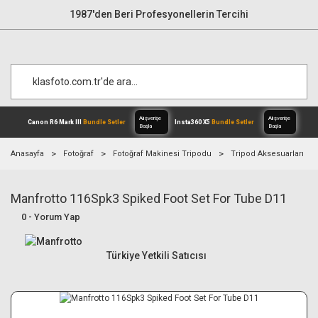
1987'den Beri Profesyonellerin Tercihi
Anasayfa
Fotoğraf
Fotoğraf Makinesi Tripodu
Tripod Aksesuarları
Manfrotto 116Spk3 Spiked Foot Set For Tube D11
Alışverişe
Canon R6 Mark III
Bundle Setler
Inst
Başla
0 - Yorum Yap
Türkiye Yetkili Satıcısı