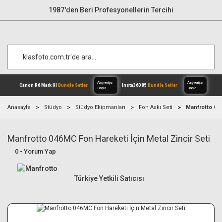
1987'den Beri Profesyonellerin Tercihi
Anasayfa
Stüdyo
Stüdyo Ekipmanları
Fon Askı Seti
Manfrotto 046
Manfrotto 046MC Fon Hareketi İçin Metal Zincir Seti
Alışverişe
Canon R6 Mark III
Bundle Setler
Inst
Başla
0 - Yorum Yap
Türkiye Yetkili Satıcısı