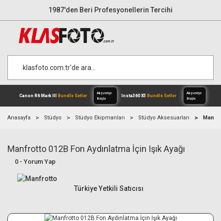
1987'den Beri Profesyonellerin Tercihi
Anasayfa
Stüdyo
Stüdyo Ekipmanları
Stüdyo Aksesuarları
Manfro
Manfrotto 012B Fon Aydınlatma İçin Işık Ayağı
Alışverişe
Canon R6 Mark III
Bundle Setler
Inst
0 - Yorum Yap
Başla
Türkiye Yetkili Satıcısı