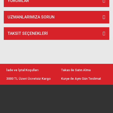
YORUMLAR
UZMANLARIMIZA SORUN
TAKSIT SEÇENEKLERI
İade ve İptal Koşulları
Takas ile Satın Alma
3000 TL Üzeri Ücretsiz Kargo
Kurye ile Aynı Gün Teslimat