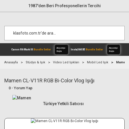
1987'den Beri Profesyonellerin Tercihi
Anasayfa
Stüdyo & Işık
Video Led Işıkları
Mobil Led Işık
Mamen C
Mamen CL-V11R RGB Bi-Color Vlog Işığı
Alışverişe
Canon R6 Mark III
Bundle Setler
Inst
Başla
0 - Yorum Yap
Türkiye Yetkili Satıcısı