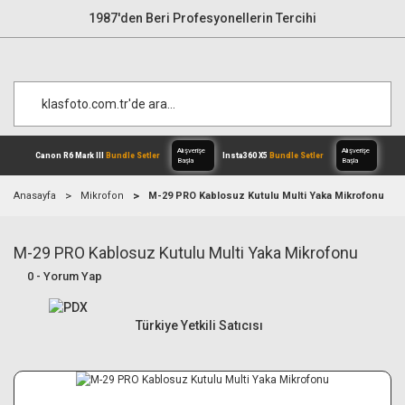
1987'den Beri Profesyonellerin Tercihi
Anasayfa
Mikrofon
M-29 PRO Kablosuz Kutulu Multi Yaka Mikrofonu
M-29 PRO Kablosuz Kutulu Multi Yaka Mikrofonu
Alışverişe
Canon R6 Mark III
Bundle Setler
Inst
Başla
0 - Yorum Yap
Türkiye Yetkili Satıcısı