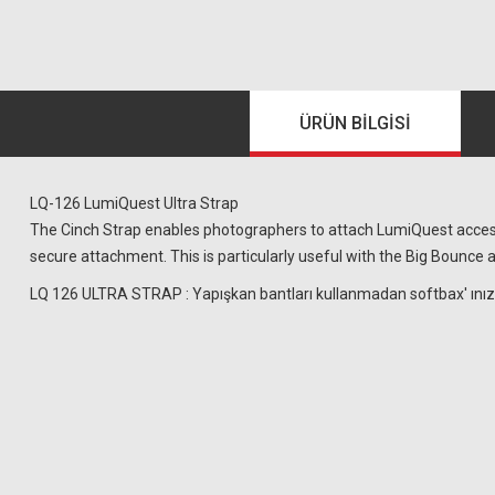
ÜRÜN BILGISI
LQ-126 LumiQuest Ultra Strap
The Cinch Strap enables photographers to attach LumiQuest accessor
secure attachment. This is particularly useful with the Big Bounce
LQ 126 ULTRA STRAP : Yapışkan bantları kullanmadan softbax' ınızı far