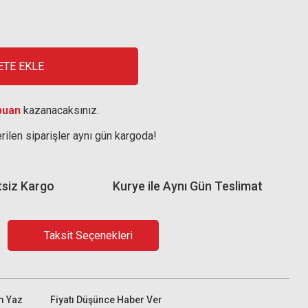
ETE EKLE
puan
kazanacaksınız.
rilen siparişler aynı gün kargoda!
tsiz Kargo
Kurye ile Aynı Gün Teslimat
Taksit Seçenekleri
m Yaz
Fiyatı Düşünce Haber Ver