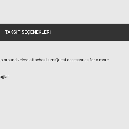
TAKSIT SEÇENEKLERI
wrap around velcro attaches LumiQuest accessories for a more
ağlar.