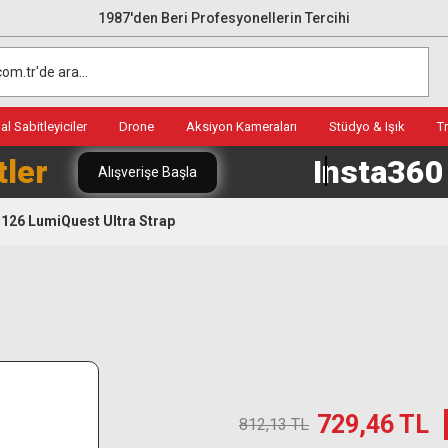
1987'den Beri Profesyonellerin Tercihi
l Sabitleyiciler
Drone
Aksiyon Kameraları
Stüdyo & Işık
T
tler
Insta36
Alışverişe Başla
126 LumiQuest Ultra Strap
729,46 TL
812,13 TL