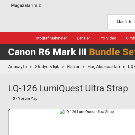
Mağazalarımız
Fotoğraf Makineleri
Lensler
Pro Video
Gimba
Canon R6 Mark III
Bundle Se
Anasayfa
Stüdyo & Işık
Flaşlar
Flaş Aksesuarları
LQ-
LQ-126 LumiQuest Ultra Strap
0 - Yorum Yap