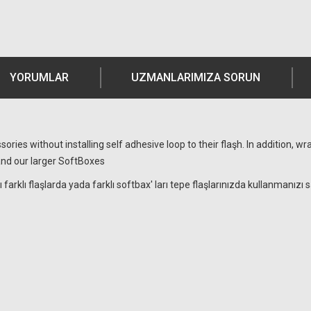
YORUMLAR
UZMANLARIMIZA SORUN
ies without installing self adhesive loop to their flaşh. In addition, 
 and our larger SoftBoxes
klı flaşlarda yada farklı softbax' ları tepe flaşlarınızda kullanmanızı s