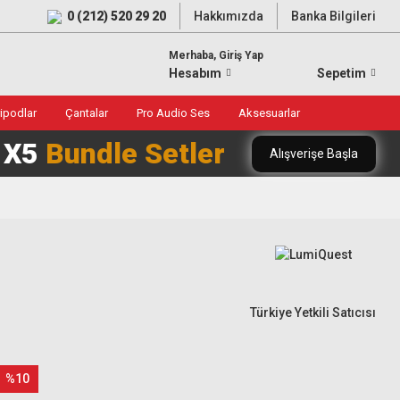
0 (212) 520 29 20
Hakkımızda
Banka Bilgileri
Merhaba, Giriş Yap
Hesabım
Sepetim
ripodlar
Çantalar
Pro Audio Ses
Aksesuarlar
0 X5
Bundle Setler
Alışverişe Başla
Türkiye Yetkili Satıcısı
%10