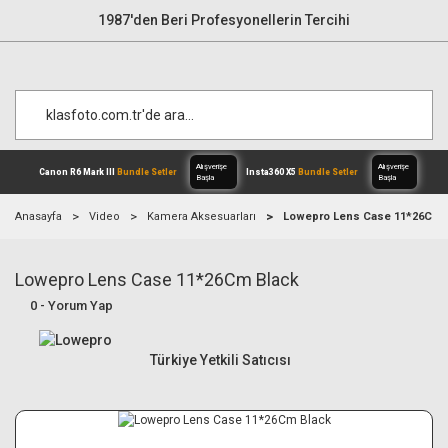
1987'den Beri Profesyonellerin Tercihi
Anasayfa
Video
Kamera Aksesuarları
Lowepro Lens Case 11*26Cm 
Lowepro Lens Case 11*26Cm Black
Alışverişe
Canon R6 Mark III
Bundle Setler
Inst
Başla
0 - Yorum Yap
Türkiye Yetkili Satıcısı