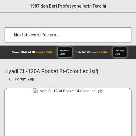
1987'den Beri Profesyonellerin Tercihi
Liyadi CL-120A Pocket Bi-Color Led Işığı
0 - Yorum Yap
Alışverişe
Canon R6 Mark III
Bundle Setler
Inst
Başla