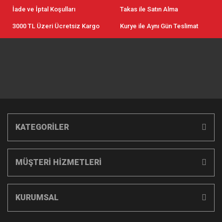
İade ve İptal Koşulları
Takas ile Satın Alma
3000 TL Üzeri Ücretsiz Kargo
Kurye ile Aynı Gün Teslimat
KATEGORİLER
MÜŞTERİ HİZMETLERİ
KURUMSAL