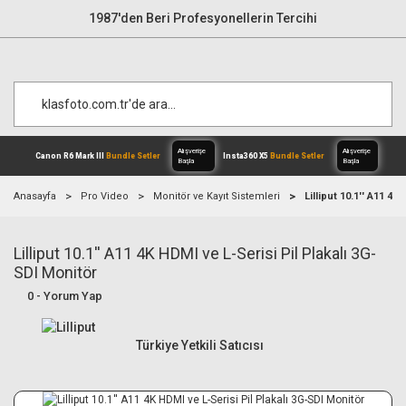
1987'den Beri Profesyonellerin Tercihi
Anasayfa
Pro Video
Monitör ve Kayıt Sistemleri
Lilliput 10.1'' A11 4
Lilliput 10.1'' A11 4K HDMI ve L-Serisi Pil Plakalı 3G-
Alışverişe
Canon R6 Mark III
Bundle Setler
Inst
Başla
SDI Monitör
0 - Yorum Yap
Türkiye Yetkili Satıcısı