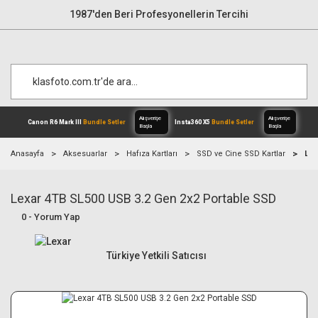
1987'den Beri Profesyonellerin Tercihi
Anasayfa
Aksesuarlar
Hafıza Kartları
SSD ve Cine SSD Kartlar
Lex
Lexar 4TB SL500 USB 3.2 Gen 2x2 Portable SSD
Alışverişe
Canon R6 Mark III
Bundle Setler
Inst
Başla
0 - Yorum Yap
Türkiye Yetkili Satıcısı