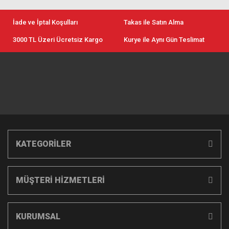
İade ve İptal Koşulları
Takas ile Satın Alma
3000 TL Üzeri Ücretsiz Kargo
Kurye ile Aynı Gün Teslimat
KATEGORİLER
MÜŞTERİ HİZMETLERİ
KURUMSAL