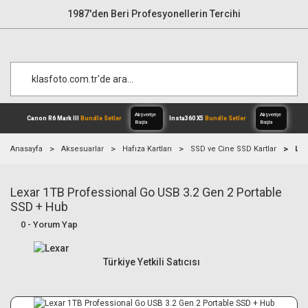
1987'den Beri Profesyonellerin Tercihi
Anasayfa
Aksesuarlar
Hafıza Kartları
SSD ve Cine SSD Kartlar
Lex
Lexar 1TB Professional Go USB 3.2 Gen 2 Portable
Alışverişe
Canon R6 Mark III
Bundle Setler
Inst
Başla
SSD + Hub
0 - Yorum Yap
Türkiye Yetkili Satıcısı