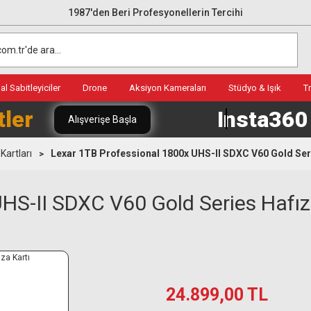
1987'den Beri Profesyonellerin Tercihi
l Sabitleyiciler
Drone
Aksiyon Kameraları
Stüdyo & Işık
T
tler
Insta36
Alışverişe Başla
Kartları
Lexar 1TB Professional 1800x UHS-II SDXC V60 Gold Seri
HS-II SDXC V60 Gold Series Hafız
24.899,00 TL