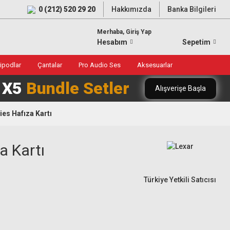
0 (212) 520 29 20
Hakkımızda
Banka Bilgileri
Merhaba, Giriş Yap
Hesabım
Sepetim
ripodlar
Çantalar
Pro Audio Ses
Aksesuarlar
0 X5
Bundle Setler
Alışverişe Başla
es Hafıza Kartı
a Kartı
Türkiye Yetkili Satıcısı