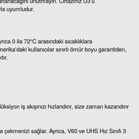
rlanacağını unutmayın. Cihazınız U3'ü
yla uyumludur.
rıca 0 ila 72°C arasındaki sıcaklıklara
rika'daki kullanıcılar sınırlı ömür boyu garantiden,
tır.
siyon iş akışınızı hızlandırır, size zaman kazandırır
a çekmenizi sağlar. Ayrıca, V60 ve UHS Hız Sınıfı 3