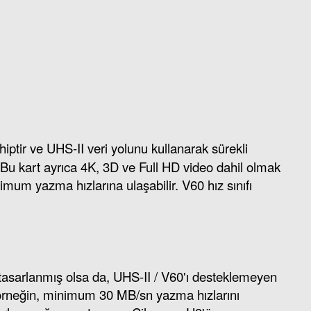
ptir ve UHS-II veri yolunu kullanarak sürekli
. Bu kart ayrıca 4K, 3D ve Full HD video dahil olmak
m yazma hızlarına ulaşabilir. V60 hız sınıfı
n tasarlanmış olsa da, UHS-II / V60'ı desteklemeyen
ne (örneğin, minimum 30 MB/sn yazma hızlarını