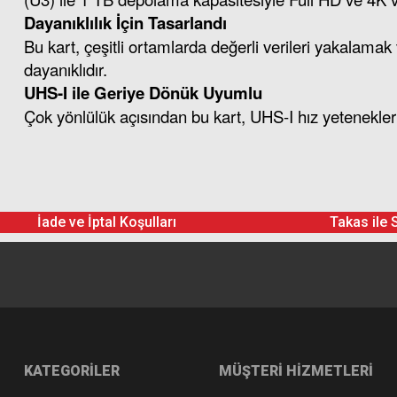
Dayanıklılık İçin Tasarlandı
Bu kart, çeşitli ortamlarda değerli verileri yakalama
dayanıklıdır.
UHS-I ile Geriye Dönük Uyumlu
Çok yönlülük açısından bu kart, UHS-I hız yetenekle
Lexar 1TB Professional 1800x
İade ve İptal Koşulları
Takas ile 
KATEGORİLER
MÜŞTERİ HİZMETLERİ