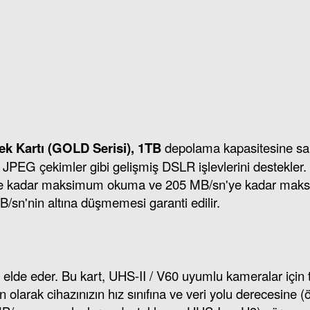
ek Kartı (GOLD Serisi), 1TB
depolama kapasitesine sahi
ve JPEG çekimler gibi gelişmiş DSLR işlevlerini destekler
ye kadar maksimum okuma ve 205 MB/sn'ye kadar maksimu
sn'nin altına düşmemesi garanti edilir.
inde elde eder. Bu kart, UHS-II / V60 uyumlu kameralar içi
lan olarak cihazınızın hız sınıfına ve veri yolu derecesi