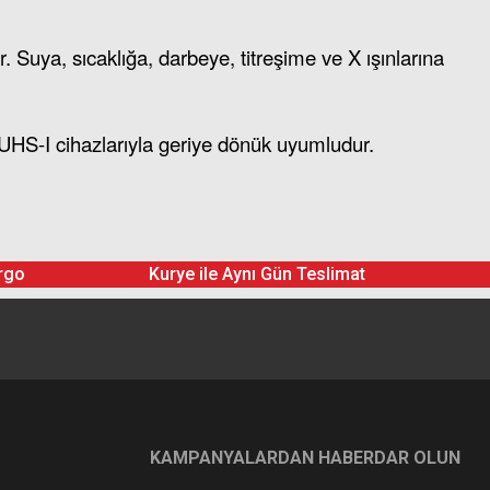
 Suya, sıcaklığa, darbeye, titreşime ve X ışınlarına
UHS-I cihazlarıyla geriye dönük uyumludur.
4K Video & RAW Fotoğraf Kartı
rgo
Kurye ile Aynı Gün Teslimat
KAMPANYALARDAN HABERDAR OLUN