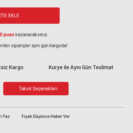
ETE EKLE
0 puan
kazanacaksınız.
rilen siparişler aynı gün kargoda!
tsiz Kargo
Kurye ile Aynı Gün Teslimat
Taksit Seçenekleri
m Yaz
Fiyatı Düşünce Haber Ver