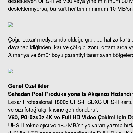
destekleyen UHS-II ve V30 veya yine minimum 30 MB
desteklemiyorsa, bu kart her biri minimum 10 MB/sn y
Çoğu Lexar medyasında olduğu gibi, bu hafıza kartı da 
dayanabildiğinden, kar ve çöl gibi zorlu ortamlarda y
Almanya ve ömür boyu garantiyi tanımayan bölgelerdeki 
Genel Özellikler
Sahadan Post Prodüksiyona İş Akışınızı Hızlandır
Lexar Professional 1800x UHS-II SDXC UHS-II kartı, 2
ve sizi fotoğrafçılık işine geri döndürür.
V60, Pürüzsüz 4K ve Full HD Video Çekimi için De
UHS-II teknolojisi ve 180 MB/sn'ye varan yazma hızla
(U3) ile 1 TB depolama kapasitesiyle Full HD ve 4K vi