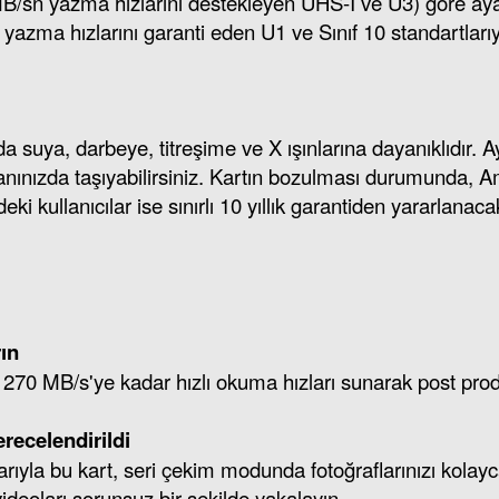
/sn yazma hızlarını destekleyen UHS-I ve U3) göre aya
azma hızlarını garanti eden U1 ve Sınıf 10 standartları
suya, darbeye, titreşime ve X ışınlarına dayanıklıdır. Ay
anınızda taşıyabilirsiniz. Kartın bozulması durumunda, Ame
kullanıcılar ise sınırlı 10 yıllık garantiden yararlanacak
ın
70 MB/s'ye kadar hızlı okuma hızları sunarak post prodük
recelendirildi
rıyla bu kart, seri çekim modunda fotoğraflarınızı kolayc
deoları sorunsuz bir şekilde yakalayın.