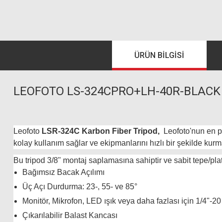
ÜRÜN BILGISI
LEOFOTO LS-324CPRO+LH-40R-BLACK
Leofoto
LSR-324C Karbon Fiber Tripod,
Leofoto'nun en pop
kolay kullanım sağlar ve ekipmanlarını hızlı bir şekilde kurma
Bu tripod 3/8" montaj saplamasına sahiptir ve sabit tepe/pla
Bağımsız Bacak Açılımı
Üç Açı Durdurma: 23-, 55- ve 85°
Monitör, Mikrofon, LED ışık veya daha fazlası için 1/4"-20
Çıkarılabilir Balast Kancası