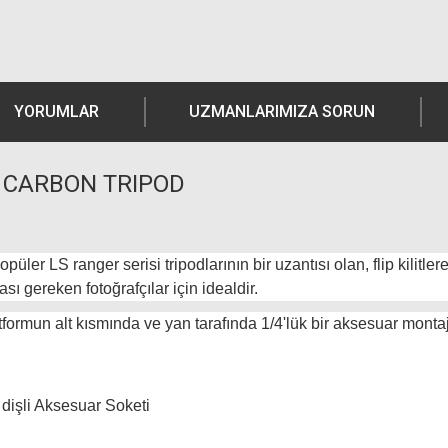
YORUMLAR
UZMANLARIMIZA SORUN
 CARBON TRIPOD
üler LS ranger serisi tripodlarının bir uzantısı olan, flip kilitlere
sı gereken fotoğrafçılar için idealdir.
tformun alt kısmında ve yan tarafında 1/4'lük bir aksesuar monta
 dişli Aksesuar Soketi