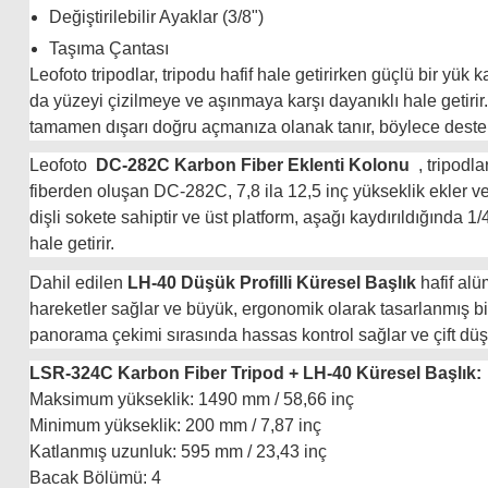
Değiştirilebilir Ayaklar (3/8")
Taşıma Çantası
Leofoto tripodlar, tripodu hafif hale getirirken güçlü bir yü
da yüzeyi çizilmeye ve aşınmaya karşı dayanıklı hale getirir.
tamamen dışarı doğru açmanıza olanak tanır, böylece deste
Leofoto
DC-282C Karbon Fiber Eklenti Kolonu
, tripodla
fiberden oluşan DC-282C, 7,8 ila 12,5 inç yükseklik ekler v
dişli sokete sahiptir ve üst platform, aşağı kaydırıldığında 
hale getirir.
Dahil edilen
LH-40 Düşük Profilli Küresel Başlık
hafif alü
hareketler sağlar ve büyük, ergonomik olarak tasarlanmış bir
panorama çekimi sırasında hassas kontrol sağlar ve çift dü
LSR-324C Karbon Fiber Tripod + LH-40 Küresel Başlık:
Maksimum yükseklik: 1490 mm / 58,66 inç
Minimum yükseklik: 200 mm / 7,87 inç
Katlanmış uzunluk: 595 mm / 23,43 inç
Bacak Bölümü: 4