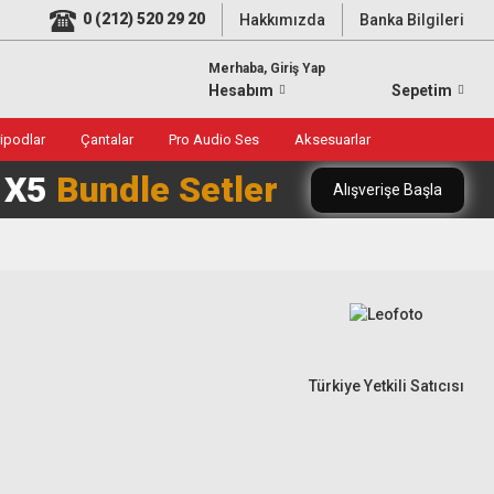
0 (212) 520 29 20
Hakkımızda
Banka Bilgileri
Merhaba, Giriş Yap
Hesabım
Sepetim
ripodlar
Çantalar
Pro Audio Ses
Aksesuarlar
0 X5
Bundle Setler
Alışverişe Başla
Türkiye Yetkili Satıcısı