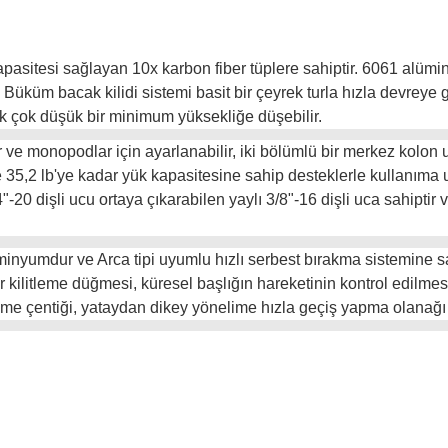
k kapasitesi sağlayan 10x karbon fiber tüplere sahiptir. 6061 alü
 Büküm bacak kilidi sistemi basit bir çeyrek turla hızla devreye 
k çok düşük bir minimum yüksekliğe düşebilir.
r ve monopodlar için ayarlanabilir, iki bölümlü bir merkez kolon u
e 35,2 lb'ye kadar yük kapasitesine sahip desteklerle kullanıma
1/4"-20 dişli ucu ortaya çıkarabilen yaylı 3/8"-16 dişli uca sahip
minyumdur ve Arca tipi uyumlu hızlı serbest bırakma sistemine sah
 kilitleme düğmesi, küresel başlığın hareketinin kontrol edilmes
şme çentiği, yataydan dikey yönelime hızla geçiş yapma olanağı 