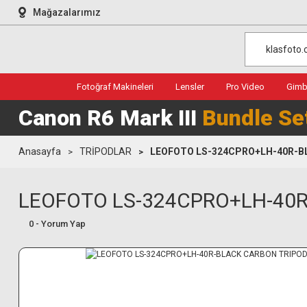
Mağazalarımız
Fotoğraf Makineleri
Lensler
Pro Video
Gimba
Canon R6 Mark III
Bundle Se
Anasayfa
TRİPODLAR
LEOFOTO LS-324CPRO+LH-40R-B
LEOFOTO LS-324CPRO+LH-40R
0 - Yorum Yap