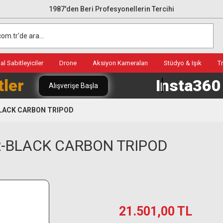
1987'den Beri Profesyonellerin Tercihi
l Sabitleyiciler
Drone
Aksiyon Kameraları
Stüdyo & Işık
T
tler
Insta36
Alışverişe Başla
LACK CARBON TRIPOD
-BLACK CARBON TRIPOD
21.501,00 TL