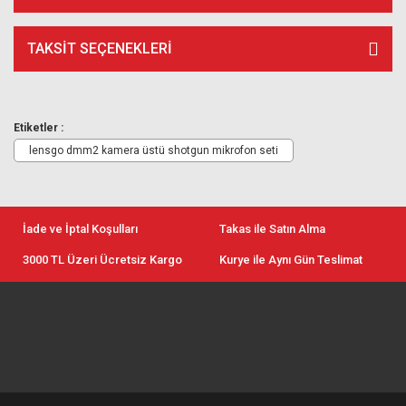
TAKSIT SEÇENEKLERI
Etiketler :
lensgo dmm2 kamera üstü shotgun mikrofon seti
İade ve İptal Koşulları
Takas ile Satın Alma
3000 TL Üzeri Ücretsiz Kargo
Kurye ile Aynı Gün Teslimat