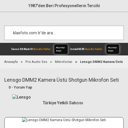
1987'den Beri Profesyonellerin Tercihi
Anasayfa
Pro Audio Ses
Mikrofonlar
Lensgo DMM2 Kamera Üstü Sho
Lensgo DMM2 Kamera Üstü Shotgun Mikrofon Seti
Alışverişe
Canon R6 Mark III
Bundle Setler
Inst
Başla
0 - Yorum Yap
Türkiye Yetkili Satıcısı