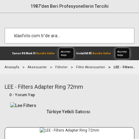
1987'den Beri Profesyonellerin Tercihi
Anasayfa
Aksesuarlar
Filtreler
Filtre Aksesuarları
LEE - Filters 
LEE - Filters Adapter Ring 72mm
Alışverişe
Canon R6 Mark III
Bundle Setler
Inst
Başla
0 - Yorum Yap
Türkiye Yetkili Satıcısı