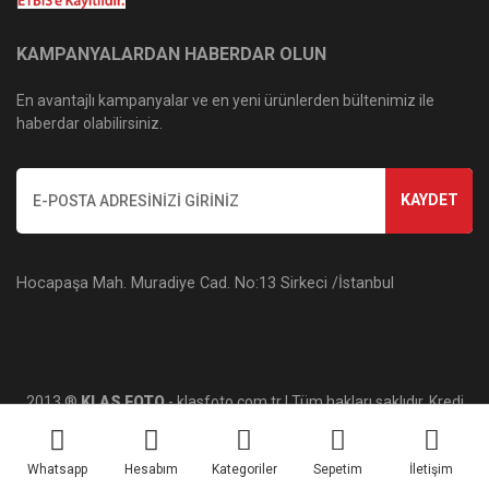
KAMPANYALARDAN HABERDAR OLUN
En avantajlı kampanyalar ve en yeni ürünlerden bültenimiz ile
haberdar olabilirsiniz.
KAYDET
Hocapaşa Mah. Muradiye Cad. No:13 Sirkeci /İstanbul
2013 ®
KLAS FOTO
- klasfoto.com.tr | Tüm hakları saklıdır. Kredi
kartı bilgileriniz 256bit SSL sertifikası ile korunmaktadır.
Whatsapp
Hesabım
Kategoriler
Sepetim
İletişim
ile
ideasoft
e-