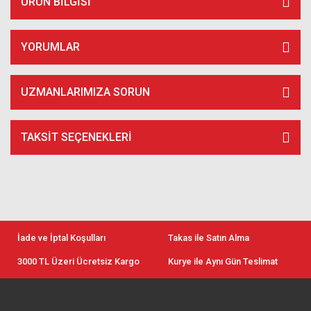
ÜRÜN BILGISI
YORUMLAR
UZMANLARIMIZA SORUN
TAKSIT SEÇENEKLERI
İade ve İptal Koşulları
Takas ile Satın Alma
3000 TL Üzeri Ücretsiz Kargo
Kurye ile Aynı Gün Teslimat