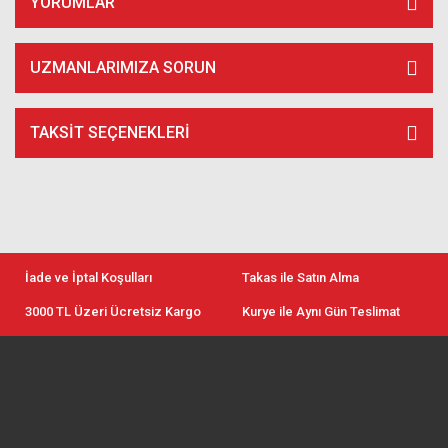
YORUMLAR
UZMANLARIMIZA SORUN
TAKSIT SEÇENEKLERI
İade ve İptal Koşulları
Takas ile Satın Alma
3000 TL Üzeri Ücretsiz Kargo
Kurye ile Aynı Gün Teslimat