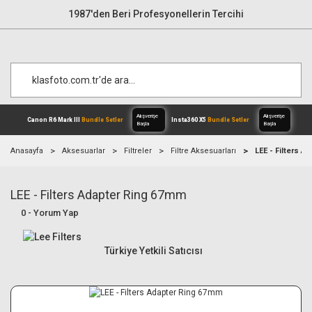
1987'den Beri Profesyonellerin Tercihi
Anasayfa
Aksesuarlar
Filtreler
Filtre Aksesuarları
LEE - Filters 
LEE - Filters Adapter Ring 67mm
Alışverişe
Canon R6 Mark III
Bundle Setler
Inst
Başla
0 - Yorum Yap
Türkiye Yetkili Satıcısı