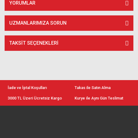
YORUMLAR
UZMANLARIMIZA SORUN
TAKSIT SEÇENEKLERI
İade ve İptal Koşulları
Takas ile Satın Alma
3000 TL Üzeri Ücretsiz Kargo
Kurye ile Aynı Gün Teslimat