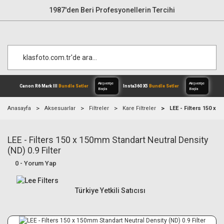
1987'den Beri Profesyonellerin Tercihi
Anasayfa
Aksesuarlar
Filtreler
Kare Filtreler
LEE - Filters 150 x 
LEE - Filters 150 x 150mm Standart Neutral Density
Alışverişe
Canon R6 Mark III
Bundle Setler
Inst
Başla
(ND) 0.9 Filter
0 - Yorum Yap
Türkiye Yetkili Satıcısı