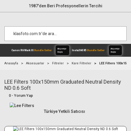
1987'den Beri Profesyonellerin Tercihi
Anasayfa
Aksesuarlar
Filtreler
Kare Filtreler
LEE Filters 100x150
LEE Filters 100x150mm Graduated Neutral Density
Alışverişe
Canon R6 Mark III
Bundle Setler
Inst
Başla
ND 0.6 Soft
0 - Yorum Yap
Türkiye Yetkili Satıcısı