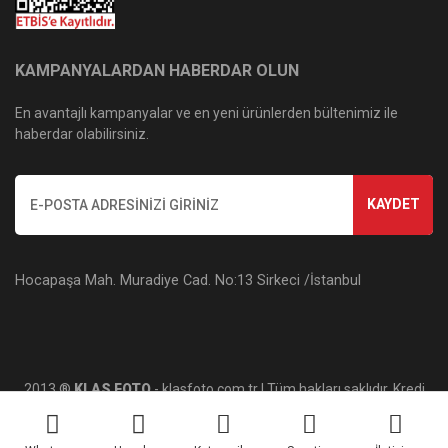
KAMPANYALARDAN HABERDAR OLUN
En avantajlı kampanyalar ve en yeni ürünlerden bültenimiz ile
haberdar olabilirsiniz.
KAYDET
Hocapaşa Mah. Muradiye Cad. No:13 Sirkeci /İstanbul
2013 ®
KLAS FOTO
- klasfoto.com.tr | Tüm hakları saklıdır. Kredi
kartı bilgileriniz 256bit SSL sertifikası ile korunmaktadır.