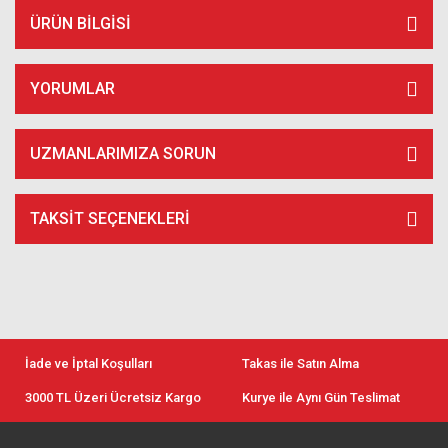
ÜRÜN BILGISI
YORUMLAR
UZMANLARIMIZA SORUN
TAKSIT SEÇENEKLERI
İade ve İptal Koşulları
Takas ile Satın Alma
3000 TL Üzeri Ücretsiz Kargo
Kurye ile Aynı Gün Teslimat