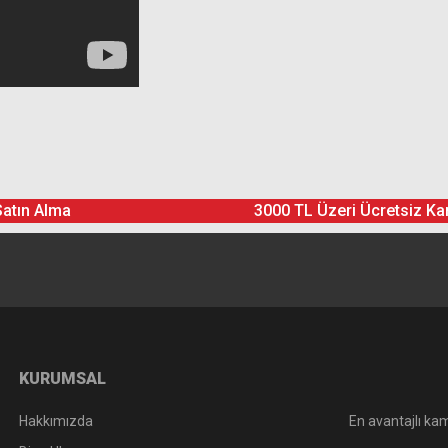
Ürün hakkında henüz soru sorulmamış.
Bu ürüne yorum yapın! Puan Kazanın
Satın Alma
3000 TL Üzeri Ücretsiz Ka
Yorum Yaz
Soru Sor
KURUMSAL
Hakkımızda
En avantajlı kam