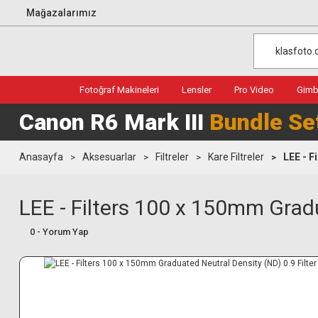
Mağazalarımız
Fotoğraf Makineleri
Lensler
Pro Video
Gimba
Canon R6 Mark III
Bundle Se
Anasayfa
Aksesuarlar
Filtreler
Kare Filtreler
LEE - F
LEE - Filters 100 x 150mm Gradu
0 - Yorum Yap