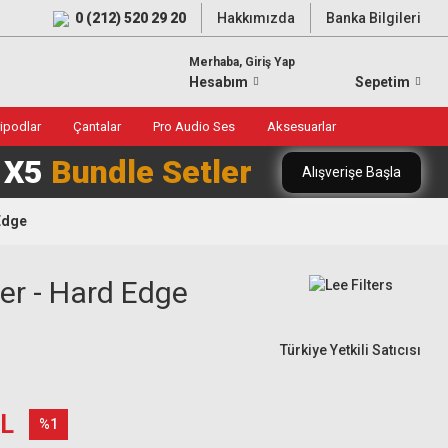
0 (212) 520 29 20
Hakkımızda
Banka Bilgileri
Merhaba, Giriş Yap
Hesabım
Sepetim
ripodlar
Çantalar
Pro Audio Ses
Aksesuarlar
0 X5
Bundle Setler
Alışverişe Başla
 Edge
ter - Hard Edge
Türkiye Yetkili Satıcısı
TL
%1