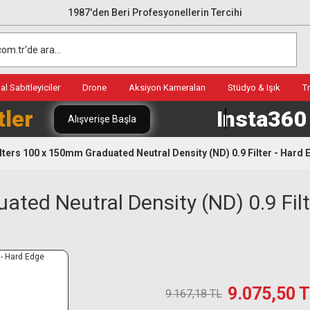
1987'den Beri Profesyonellerin Tercihi
l Sabitleyiciler
Drone
Aksiyon Kameraları
Stüdyo & Işık
T
tler
Insta36
Alışverişe Başla
ilters 100 x 150mm Graduated Neutral Density (ND) 0.9 Filter - Hard
ated Neutral Density (ND) 0.9 Fil
9.075,50 
9.167,18 TL