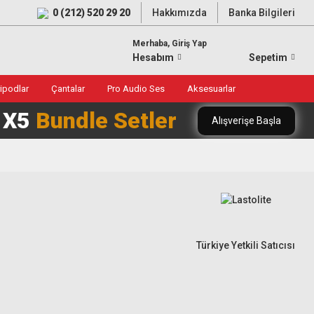
0 (212) 520 29 20
Hakkımızda
Banka Bilgileri
Merhaba, Giriş Yap
Hesabım
Sepetim
ripodlar
Çantalar
Pro Audio Ses
Aksesuarlar
0 X5
Bundle Setler
Alışverişe Başla
Türkiye Yetkili Satıcısı