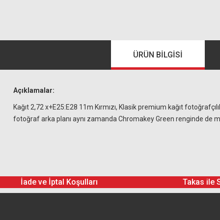
ÜRÜN BILGISI
Açıklamalar:
Kağıt 2,72 x+E25:E28 11m Kırmızı, Klasik premium kağıt fotoğrafçılık
fotoğraf arka planı aynı zamanda Chromakey Green renginde de m
İade ve İptal Koşulları
Takas ile 