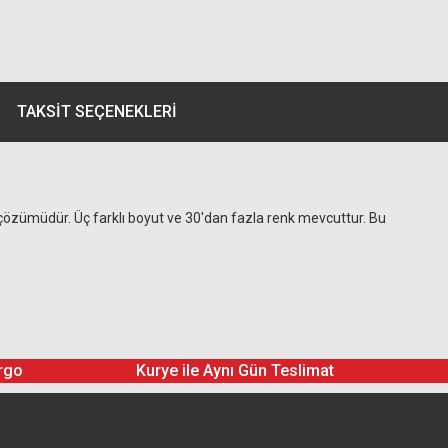
TAKSIT SEÇENEKLERI
o çözümüdür. Üç farklı boyut ve 30'dan fazla renk mevcuttur. Bu
rgo
Kurye ile Aynı Gün Teslimat