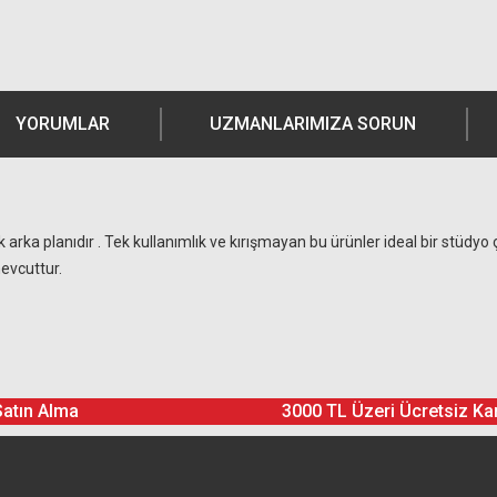
YORUMLAR
UZMANLARIMIZA SORUN
 arka planıdır . Tek kullanımlık ve kırışmayan bu ürünler ideal bir stüdy
evcuttur.
Ürün hakkında henüz soru sorulmamış.
Bu ürüne yorum yapın! Puan Kazanın
Satın Alma
3000 TL Üzeri Ücretsiz Ka
Yorum Yaz
Soru Sor