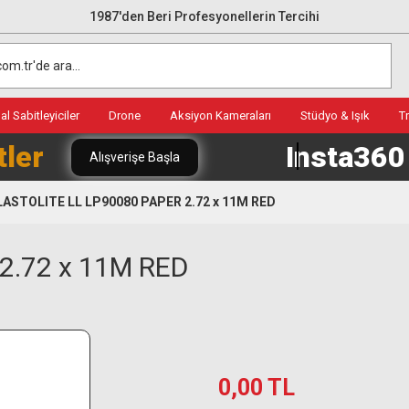
1987'den Beri Profesyonellerin Tercihi
l Sabitleyiciler
Drone
Aksiyon Kameraları
Stüdyo & Işık
T
tler
Insta36
Alışverişe Başla
LASTOLITE LL LP90080 PAPER 2.72 x 11M RED
2.72 x 11M RED
0,00 TL