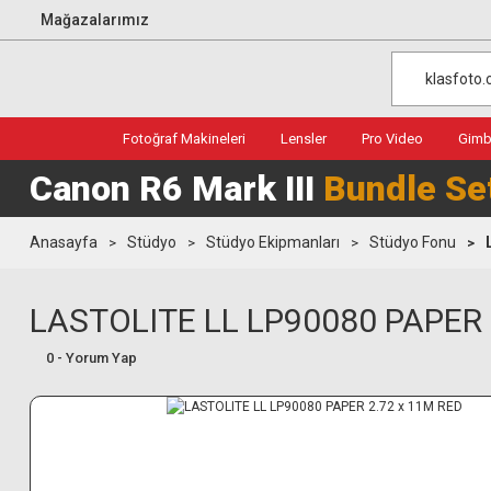
Mağazalarımız
Fotoğraf Makineleri
Lensler
Pro Video
Gimba
Canon R6 Mark III
Bundle Se
Anasayfa
Stüdyo
Stüdyo Ekipmanları
Stüdyo Fonu
LASTOLITE LL LP90080 PAPER 
0 - Yorum Yap