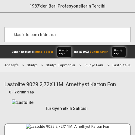
1987'den Beri Profesyonellerin Tercihi
Anasayfa
Stüdyo
Stüdyo Ekipmanları
Stüdyo Fonu
Lastolite 902
Lastolite 9029 2,72X11M. Amethyst Karton Fon
Alışverişe
Canon R6 Mark III
Bundle Setler
Inst
Başla
0 - Yorum Yap
Türkiye Yetkili Satıcısı