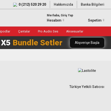
0 (212) 520 29 20
Hakkımızda
Banka Bilgileri
Merhaba, Giriş Yap
Hesabım
Sepetim
ripodlar
Çantalar
Pro Audio Ses
Aksesuarlar
0 X5
Bundle Setler
Alışverişe Başla
Türkiye Yetkili Satıcısı