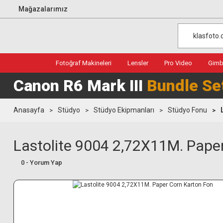
Mağazalarımız
Fotoğraf Makineleri
Lensler
Pro Video
Gimba
Canon R6 Mark III
Bundle Se
Anasayfa
Stüdyo
Stüdyo Ekipmanları
Stüdyo Fonu
Lastolite 9004 2,72X11M. Pape
0 - Yorum Yap