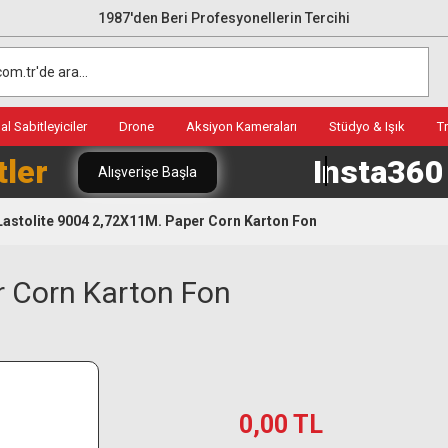
1987'den Beri Profesyonellerin Tercihi
l Sabitleyiciler
Drone
Aksiyon Kameraları
Stüdyo & Işık
T
tler
Insta36
Alışverişe Başla
Lastolite 9004 2,72X11M. Paper Corn Karton Fon
r Corn Karton Fon
0,00 TL