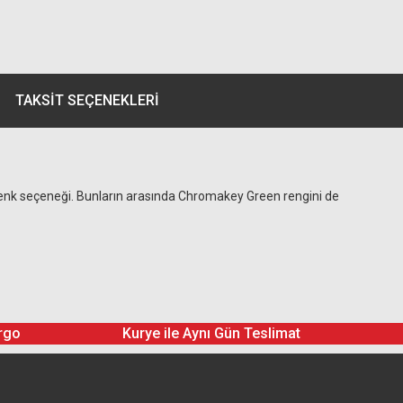
TAKSIT SEÇENEKLERI
la renk seçeneği. Bunların arasında Chromakey Green rengini de
rgo
Kurye ile Aynı Gün Teslimat