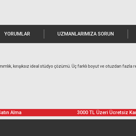
YORUMLAR
UZMANLARIMIZA SORUN
llanımlık, kırışıksız ideal stüdyo çözümü. Üç farklı boyut ve otuzdan faz
Ürün hakkında henüz soru sorulmamış.
Bu ürüne yorum yapın! Puan Kazanın
Satın Alma
3000 TL Üzeri Ücretsiz Ka
Yorum Yaz
Soru Sor