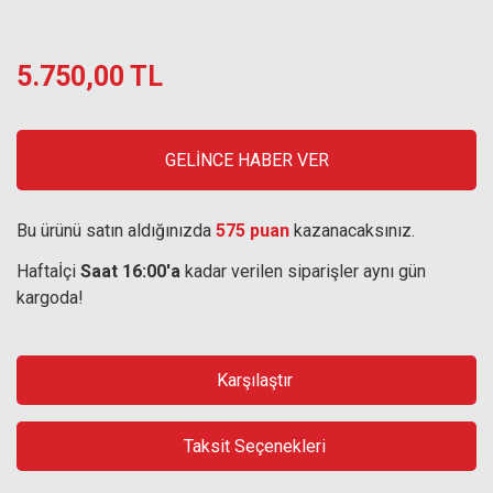
5.750,00 TL
GELİNCE HABER VER
Bu ürünü satın aldığınızda
575 puan
kazanacaksınız.
Haftaİçi
Saat 16:00'a
kadar verilen siparişler aynı gün
kargoda!
Karşılaştır
Taksit Seçenekleri