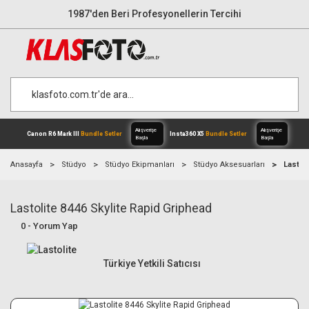
1987'den Beri Profesyonellerin Tercihi
Anasayfa
Stüdyo
Stüdyo Ekipmanları
Stüdyo Aksesuarları
Lastol
Lastolite 8446 Skylite Rapid Griphead
Alışverişe
Canon R6 Mark III
Bundle Setler
Inst
0 - Yorum Yap
Başla
Türkiye Yetkili Satıcısı