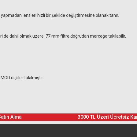
 yapmadan lensleri hızlı bir şekilde değiştirmesine olanak tanır.
leri de dahil olmak üzere, 77 mm filtre doğrudan merceğe takılabilir.
D dişliler takılmıştır.
Ürün hakkında henüz soru sorulmamış.
Bu ürüne yorum yapın! Puan Kazanın
Satın Alma
3000 TL Üzeri Ücretsiz Ka
Yorum Yaz
Soru Sor