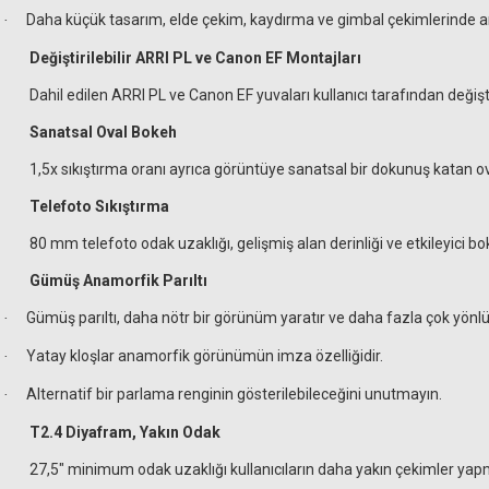
Daha küçük tasarım, elde çekim, kaydırma ve gimbal çekimlerinde a
·
Değiştirilebilir ARRI PL ve Canon EF Montajları
Dahil edilen ARRI PL ve Canon EF yuvaları kullanıcı tarafından değişti
Sanatsal Oval Bokeh
1,5x sıkıştırma oranı ayrıca görüntüye sanatsal bir dokunuş katan ova
Telefoto Sıkıştırma
80 mm telefoto odak uzaklığı, gelişmiş alan derinliği ve etkileyici bo
Gümüş Anamorfik Parıltı
Gümüş parıltı, daha nötr bir görünüm yaratır ve daha fazla çok yönlülü
·
Yatay kloşlar anamorfik görünümün imza özelliğidir.
·
Alternatif bir parlama renginin gösterilebileceğini unutmayın.
·
T2.4 Diyafram, Yakın Odak
27,5" minimum odak uzaklığı kullanıcıların daha yakın çekimler yapma