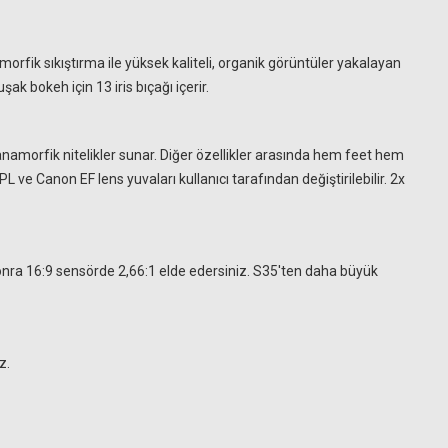
k sıkıştırma ile yüksek kaliteli, organik görüntüler yakalayan
ak bokeh için 13 iris bıçağı içerir.
i anamorfik nitelikler sunar. Diğer özellikler arasında hem feet hem
 ve Canon EF lens yuvaları kullanıcı tarafından değiştirilebilir. 2x
sonra 16:9 sensörde 2,66:1 elde edersiniz. S35'ten daha büyük
z.