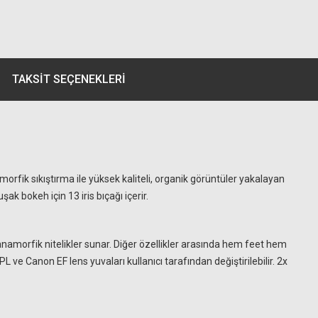
TAKSIT SEÇENEKLERI
k sıkıştırma ile yüksek kaliteli, organik görüntüler yakalayan
ak bokeh için 13 iris bıçağı içerir.
i anamorfik nitelikler sunar. Diğer özellikler arasında hem feet hem
 ve Canon EF lens yuvaları kullanıcı tarafından değiştirilebilir. 2x