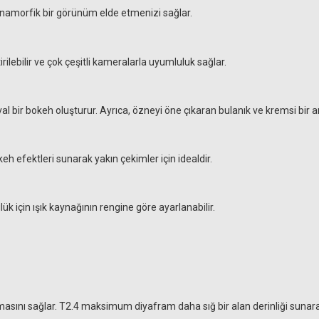
namorfik bir görünüm elde etmenizi sağlar.
rilebilir ve çok çeşitli kameralarla uyumluluk sağlar.
l bir bokeh oluşturur. Ayrıca, özneyi öne çıkaran bulanık ve kremsi bir a
keh efektleri sunarak yakın çekimler için idealdir.
k için ışık kaynağının rengine göre ayarlanabilir.
sını sağlar. T2.4 maksimum diyafram daha sığ bir alan derinliği sunarak d