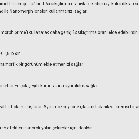
l bir denge sağlar. 1,5x sıkıştırma oranıyla, sıkıştırmayı kaldırdıktan 
 ile Nanomorph lensleri kullanmanızı sağlar.
orph prime'ı kullanarak daha geniş 2x sıkıştırma oranı elde edebilirsini
1,8 lb'dir.
namorfik bir görünüm elde etmenizi sağlar.
rilebilir ve çok çeşitli kameralarla uyumluluk sağlar.
l bir bokeh oluşturur. Ayrıca, özneyi öne çıkaran bulanık ve kremsi bir a
keh efektleri sunarak yakın çekimler için idealdir.