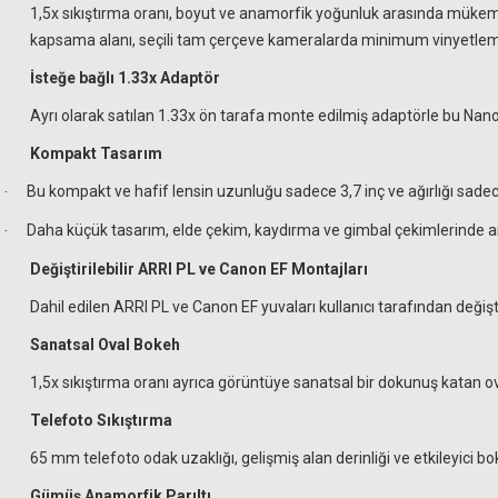
1,5x sıkıştırma oranı, boyut ve anamorfik yoğunluk arasında mükemme
kapsama alanı, seçili tam çerçeve kameralarda minimum vinyetleme
İsteğe bağlı 1.33x Adaptör
Ayrı olarak satılan 1.33x ön tarafa monte edilmiş adaptörle bu Nanom
Kompakt Tasarım
Bu kompakt ve hafif lensin uzunluğu sadece 3,7 inç ve ağırlığı sadece 
·
Daha küçük tasarım, elde çekim, kaydırma ve gimbal çekimlerinde a
·
Değiştirilebilir ARRI PL ve Canon EF Montajları
Dahil edilen ARRI PL ve Canon EF yuvaları kullanıcı tarafından değişti
Sanatsal Oval Bokeh
1,5x sıkıştırma oranı ayrıca görüntüye sanatsal bir dokunuş katan ova
Telefoto Sıkıştırma
65 mm telefoto odak uzaklığı, gelişmiş alan derinliği ve etkileyici bo
Gümüş Anamorfik Parıltı