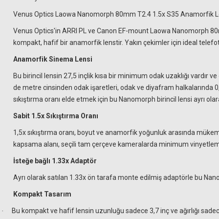
Venus Optics Laowa Nanomorph 80mm T2.4 1.5x S35 Anamorfik Le
Venus Optics'in ARRI PL ve Canon EF-mount Laowa Nanomorph 80mm T
kompakt, hafif bir anamorfik lenstir. Yakın çekimler için ideal telefoto
Anamorfik Sinema Lensi
Bu birincil lensin 27,5 inçlik kısa bir minimum odak uzaklığı vardır v
de metre cinsinden odak işaretleri, odak ve diyafram halkalarında 0,8 
sıkıştırma oranı elde etmek için bu Nanomorph birincil lensi ayrı olar
Sabit 1.5x Sıkıştırma Oranı
1,5x sıkıştırma oranı, boyut ve anamorfik yoğunluk arasında mükemme
kapsama alanı, seçili tam çerçeve kameralarda minimum vinyetleme
İsteğe bağlı 1.33x Adaptör
Ayrı olarak satılan 1.33x ön tarafa monte edilmiş adaptörle bu Nanom
Kompakt Tasarım
Bu kompakt ve hafif lensin uzunluğu sadece 3,7 inç ve ağırlığı sadece 
·