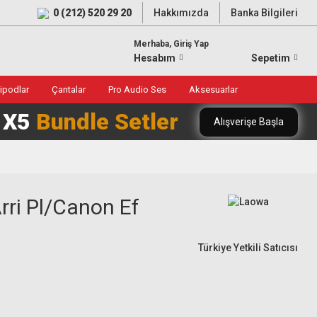
0 (212) 520 29 20
Hakkımızda
Banka Bilgileri
Merhaba, Giriş Yap
Hesabım
Sepetim
ripodlar
Çantalar
Pro Audio Ses
Aksesuarlar
0 X5
Bundle Setler
Alışverişe Başla
ri Pl/Canon Ef
Türkiye Yetkili Satıcısı