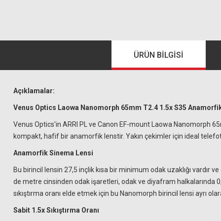
ÜRÜN BILGISI
Açıklamalar:
Venus Optics Laowa Nanomorph 65mm T2.4 1.5x S35 Anamorfik 
Venus Optics'in ARRI PL ve Canon EF-mount Laowa Nanomorph 65mm T
kompakt, hafif bir anamorfik lenstir. Yakın çekimler için ideal telefoto
Anamorfik Sinema Lensi
Bu birincil lensin 27,5 inçlik kısa bir minimum odak uzaklığı vardır v
de metre cinsinden odak işaretleri, odak ve diyafram halkalarında 0,8 
sıkıştırma oranı elde etmek için bu Nanomorph birincil lensi ayrı olar
Sabit 1.5x Sıkıştırma Oranı