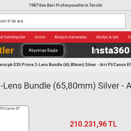
1987'den Beri Profesyonellerin Tercihi
l Sabitleyiciler
Drone
Aksiyon Kameraları
Stüdyo & Işık
T
tler
Insta36
Alışverişe Başla
orph S35 Prime 2-Lens Bundle (65,80mm) Silver - Arri Pl/Canon Ef
ens Bundle (65,80mm) Silver - Ar
210.231,96 TL