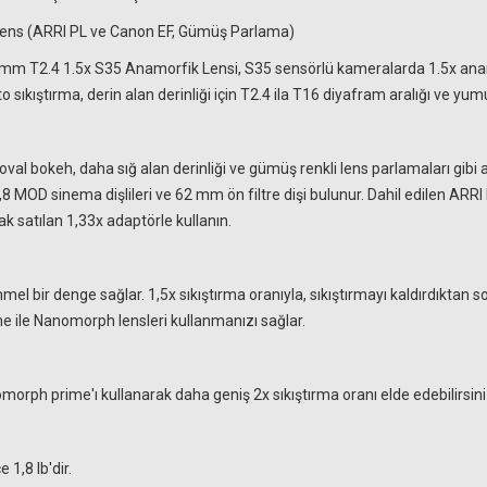
ns (ARRI PL ve Canon EF, Gümüş Parlama)
2.4 1.5x S35 Anamorfik Lensi, S35 sensörlü kameralarda 1.5x anamorfi
 sıkıştırma, derin alan derinliği için T2.4 ila T16 diyafram aralığı ve yumuş
e oval bokeh, daha sığ alan derinliği ve gümüş renkli lens parlamaları gib
MOD sinema dişlileri ve 62 mm ön filtre dişi bulunur. Dahil edilen ARRI PL
ak satılan 1,33x adaptörle kullanın.
l bir denge sağlar. 1,5x sıkıştırma oranıyla, sıkıştırmayı kaldırdıktan 
 ile Nanomorph lensleri kullanmanızı sağlar.
orph prime'ı kullanarak daha geniş 2x sıkıştırma oranı elde edebilirsini
1,8 lb'dir.