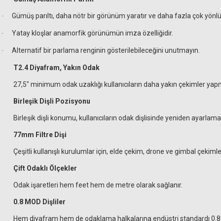
Gümüş parıltı, daha nötr bir görünüm yaratır ve daha fazla çok yönlülü
·
Yatay kloşlar anamorfik görünümün imza özelliğidir.
·
Alternatif bir parlama renginin gösterilebileceğini unutmayın.
·
T2.4 Diyafram, Yakın Odak
27,5" minimum odak uzaklığı kullanıcıların daha yakın çekimler yapma
Birleşik Dişli Pozisyonu
Birleşik dişli konumu, kullanıcıların odak dişlisinde yeniden ayarlama
77mm Filtre Dişi
Çeşitli kullanışlı kurulumlar için, elde çekim, drone ve gimbal çekim
Çift Odaklı Ölçekler
Odak işaretleri hem feet hem de metre olarak sağlanır.
0.8 MOD Dişliler
Hem diyafram hem de odaklama halkalarına endüstri standardı 0.8 MO