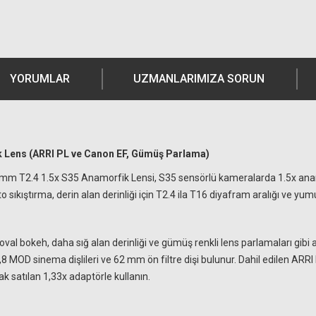
YORUMLAR
UZMANLARIMIZA SORUN
Lens (ARRI PL ve Canon EF, Gümüş Parlama)
2.4 1.5x S35 Anamorfik Lensi, S35 sensörlü kameralarda 1.5x anamorfi
 sıkıştırma, derin alan derinliği için T2.4 ila T16 diyafram aralığı ve yumuş
e oval bokeh, daha sığ alan derinliği ve gümüş renkli lens parlamaları gib
MOD sinema dişlileri ve 62 mm ön filtre dişi bulunur. Dahil edilen ARRI PL
ak satılan 1,33x adaptörle kullanın.