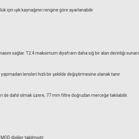
k için ışık kaynağının rengine göre ayarlanabilir.
sını sağlar. T2.4 maksimum diyafram daha sığ bir alan derinliği sunarak d
 yapmadan lensleri hızlı bir şekilde değiştirmesine olanak tanır.
leri de dahil olmak üzere, 77 mm filtre doğrudan merceğe takılabilir.
D dişliler takılmıştır.