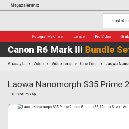
Mağazalarımız
Fotoğraf Makineleri
Lensler
Pro Video
Gimba
Canon R6 Mark III
Bundle Se
Anasayfa
Video
Video Lensi
Cine Lens
Laowa Nanom
Laowa Nanomorph S35 Prime 2-L
0 - Yorum Yap