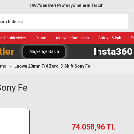
1987'den Beri Profesyonellerin Tercihi
l Sabitleyiciler
Drone
Aksiyon Kameraları
Stüdyo & Işık
T
tler
Insta36
Alışverişe Başla
rame
Laowa 20mm F/4 Zero-D Shift Sony Fe
Sony Fe
74.058,96 TL