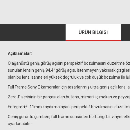
ÜRÜN BILGISI
Açıklamalar
:
Olağanüstü geniş görüş açısını perspektif bozulmasını düzeltme özel
sunulan lensin geniş 94,4° görüş açısı, istenmeyen yakınsak çizgiler
olan bu lens, sahneleri yüksek doğruluk ve çok düşük bozulma ile işl
Full Frame Sony E kameralar için tasarlanmış ultra geniş açılı lens,
Zero-D serisinin bir parçası olan bu lens, mimari, iç mekan ve pey
Entegre +/- 11mm kaydırma ayarı, perspektif bozulmasını düzeltm
Geniş görüntü çemberi, full frame sensörleri herhangi bir vinyet e
uyarlanabilir.