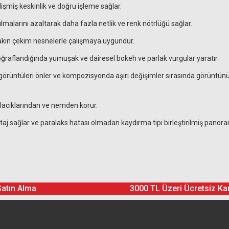
lişmiş keskinlik ve doğru işleme sağlar.
malarını azaltarak daha fazla netlik ve renk nötrlüğü sağlar.
ın çekim nesnelerle çalışmaya uygundur.
otoğraflandığında yumuşak ve dairesel bokeh ve parlak vurgular yaratır.
görüntüleri önler ve kompozisyonda aşırı değişimler sırasında görüntünün
lacıklarından ve nemden korur.
j sağlar ve paralaks hatası olmadan kaydırma tipi birleştirilmiş panoram
Ürün hakkında henüz soru sorulmamış.
Bu ürüne yorum yapın! Puan Kazanın
Satın Alma
3000 TL Üzeri Ücretsiz Ka
Yorum Yaz
Soru Sor