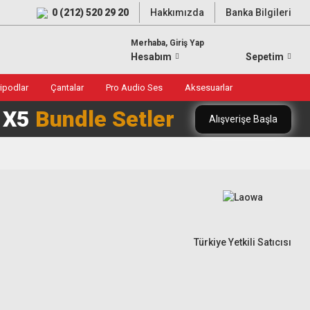
0 (212) 520 29 20
Hakkımızda
Banka Bilgileri
Merhaba, Giriş Yap
Hesabım
Sepetim
ripodlar
Çantalar
Pro Audio Ses
Aksesuarlar
0 X5
Bundle Setler
Alışverişe Başla
Türkiye Yetkili Satıcısı