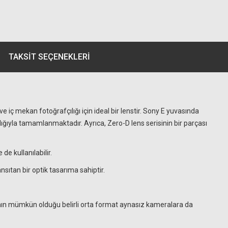
TAKSIT SEÇENEKLERI
ç mekan fotoğrafçılığı için ideal bir lenstir. Sony E yuvasında
lığıyla tamamlanmaktadır. Ayrıca, Zero-D lens serisinin bir parçası
e kullanılabilir.
ıtan bir optik tasarıma sahiptir.
manın mümkün olduğu belirli orta format aynasız kameralara da