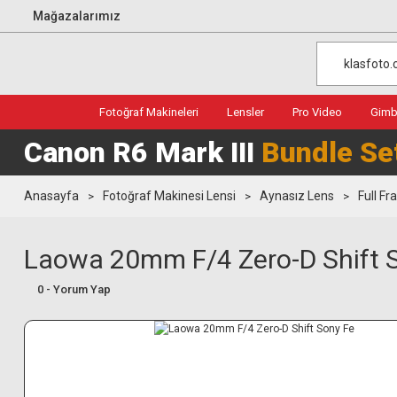
Mağazalarımız
Fotoğraf Makineleri
Lensler
Pro Video
Gimba
Canon R6 Mark III
Bundle Se
Anasayfa
Fotoğraf Makinesi Lensi
Aynasız Lens
Full F
Laowa 20mm F/4 Zero-D Shift 
0 - Yorum Yap