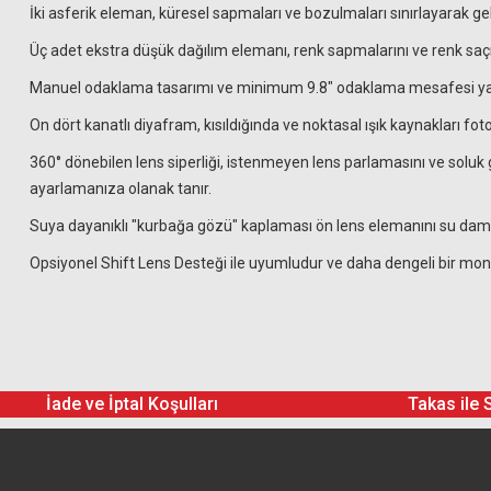
İki asferik eleman, küresel sapmaları ve bozulmaları sınırlayarak ge
Üç adet ekstra düşük dağılım elemanı, renk sapmalarını ve renk saçıl
Manuel odaklama tasarımı ve minimum 9.8" odaklama mesafesi yak
On dört kanatlı diyafram, kısıldığında ve noktasal ışık kaynakları f
360° dönebilen lens siperliği, istenmeyen lens parlamasını ve soluk 
ayarlamanıza olanak tanır.
Suya dayanıklı "kurbağa gözü" kaplaması ön lens elemanını su dam
Opsiyonel Shift Lens Desteği ile uyumludur ve daha dengeli bir monta
İade ve İptal Koşulları
Takas ile 