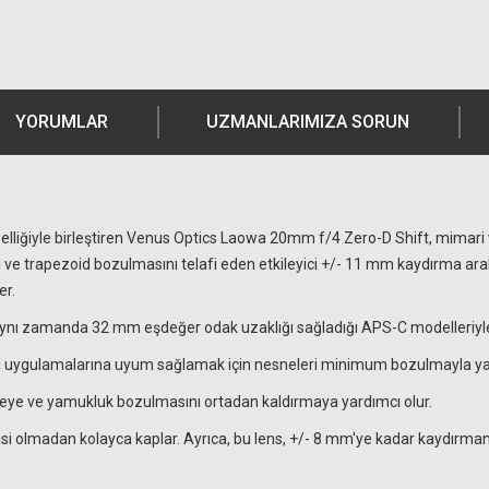
YORUMLAR
UZMANLARIMIZA SORUN
liğiyle birleştiren Venus Optics Laowa 20mm f/4 Zero-D Shift, mimari ve i
i ve trapezoid bozulmasını telafi eden etkileyici +/- 11 mm kaydırma ara
er.
 aynı zamanda 32 mm eşdeğer odak uzaklığı sağladığı APS-C modelleriyle d
zaj uygulamalarına uyum sağlamak için nesneleri minimum bozulmayla yans
eye ve yamukluk bozulmasını ortadan kaldırmaya yardımcı olur.
tkisi olmadan kolayca kaplar. Ayrıca, bu lens, +/- 8 mm'ye kadar kaydır