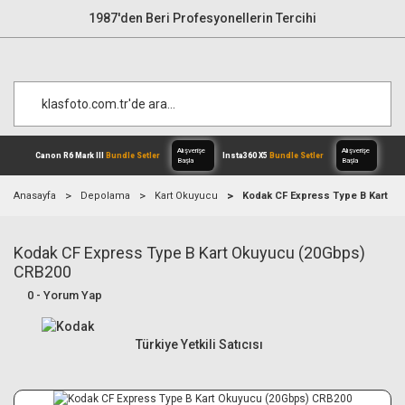
1987'den Beri Profesyonellerin Tercihi
Anasayfa
Depolama
Kart Okuyucu
Kodak CF Express Type B Kart O
Kodak CF Express Type B Kart Okuyucu (20Gbps)
Alışverişe
Canon R6 Mark III
Bundle Setler
Inst
Başla
CRB200
0 - Yorum Yap
Türkiye Yetkili Satıcısı