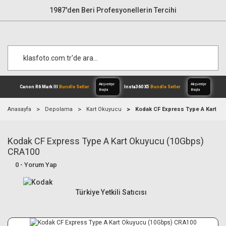
1987'den Beri Profesyonellerin Tercihi
Anasayfa
Depolama
Kart Okuyucu
Kodak CF Express Type A Kart O
Kodak CF Express Type A Kart Okuyucu (10Gbps)
Alışverişe
Canon R6 Mark III
Bundle Setler
Inst
Başla
CRA100
0 - Yorum Yap
Türkiye Yetkili Satıcısı