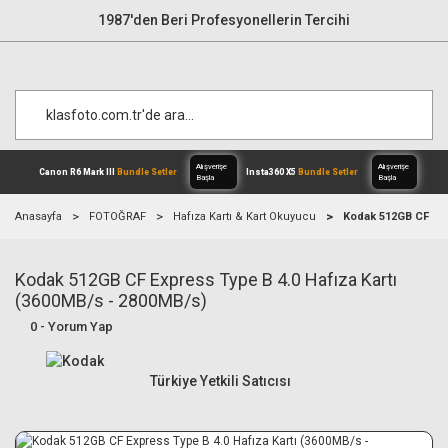
1987'den Beri Profesyonellerin Tercihi
Anasayfa
FOTOĞRAF
Hafıza Kartı & Kart Okuyucu
Kodak 512GB CF Exp
Kodak 512GB CF Express Type B 4.0 Hafıza Kartı
Alışverişe
Canon R6 Mark III
Bundle Setler
Inst
Başla
(3600MB/s - 2800MB/s)
0 - Yorum Yap
Türkiye Yetkili Satıcısı